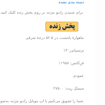
دسته بندی نشده
برای شنيدن راديو مژده، بر روی پخش زنده کليک کنيد. اگر
ماهوارۀ یاه‌سَت، در ۵۲.۵ درجۀ شرقی
ترَنسپاندِر: ۱۳
فرِکانس: ۱۱۹۵۸
عمودی
سيمبُل رِيت: ۲۷۵۰۰
شما را تشويق می‌کنيم با اپ موبايل راديو مژده، به‌صورت زنده برنامه‌های ما را بشنويد.