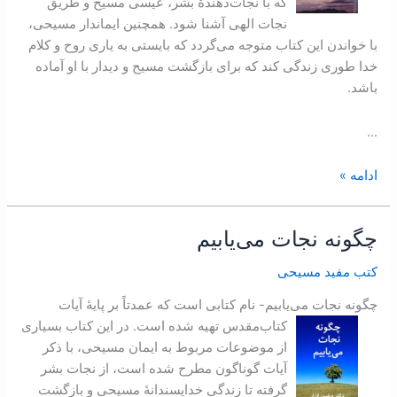
که با نجات‌دهندۀ ‌بشر، عيسی مسيح و طريق
نجات الهی آشنا شود. همچنين ايماندار مسيحی،
با خواندن اين کتاب متوجه می‌گردد که بايستی به ياری روح و کلام
خدا طوری زندگی کند که برای بازگشت مسيح و ديدار با او آماده
باشد.
…
ادامه »
چگونه نجات می‌یابیم
چگونه
نجات
کتب مفید مسیحی
می‌یابیم
چگونه نجات می‌یابیم- نام کتابی است که عمدتاً بر پایۀ آیات
کتاب‌مقدس تهیه شده است.
در این کتاب بسیاری
از موضوعات مربوط به ایمان مسیحی، با ذکر
آیات گوناگون مطرح شده است، از نجات بشر
گرفته تا زندگی خداپسندانۀ مسیحی و بازگشت