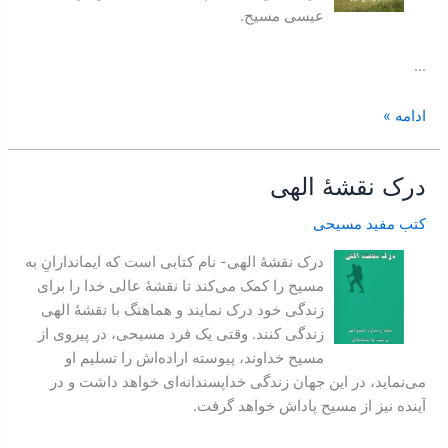
عیسی مسیح.
…
ادامه »
درک نقشۀ الهی
درک
نقشۀ
کتب مفید مسیحی
الهی
درک نقشۀ الهی- نام کتابی است که ايماندارانِ به
مسيح را کمک می‌کند تا نقشۀ عالی خدا را برای
زندگی خود درک نمايند و هماهنگ با نقشۀ الهی
زندگی کنند. وقتی يک فرد مسيحی، در پيروی از
مسيح خداوند، پيوسته اراده‌اش را تسليم او
می‌نمايد، در اين جهان زندگی خداپسندانه‌ای خواهد داشت و در
آينده نيز از مسيح پاداش خواهد گرفت.