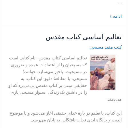
…
ادامه »
تعاليم اساسی کتاب مقدس
تعاليم
اساسی
کتب مفید مسیحی
کتاب
مقدس
تعاليم اساسی کتاب مقدس- نام کتابی است
که مسيحيان را از اعتقادات عمده و ضروری
در مسيحيت، باخبر می‌سازد. خوانندۀ
مسيحی، با مطالعۀ دقيق اين کتاب، به
حقايقی مبنی بر کتاب مقدس پی‌می‌برد که او
را در داشتن يک زندگی استوار مسيحی ياری
می‌دهند.
اين کتاب، با تعليم در بارۀ خدای حقيقی آغاز می‌شود و با موضوع
ابديت و جايگاه ابدی نجات يافتگان، به پايان می‌رسد.