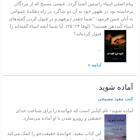
پيام اصلی انبياء راستين آشنا گردد. عيسی مسيح که از مردگان
برخاسته بود در ظهور خود به آن دو شاگرد در راه دهکدۀ عمواس
به آنان چنين فرمود: “شما چقدر ديرفهم و در قبول کردن گفته‌های
انبياء کُندذهن هستيد!” (لوقا ۲۴: ۲۵). آيا شما آنچه انبياء گفته‌اند را
قبول کرده‌ايد؟
…
ادامه »
آماده شويد
آماده
شويد
کتب مفید مسیحی
آماده شويد- نام کتابی است که خواننده را برای شناخت خدای
حقيقی و روبرو شدن با او آماده می‌سازد.
اين کتاب مفيد، خوانندۀ حقيقت‌جو را کمک می‌کند