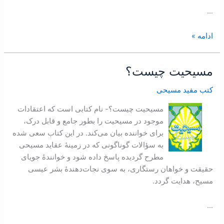
…
ادامه »
مسيحيت چيست؟
مسيحيت
چيست؟
کتب مفید مسیحی
مسيحيت چيست؟- نام کتابی است که اعتقادات
موجود در مسيحيت را بطور جامع و قابل درک،
برای خواننده بيان می‌کند. در اين کتاب سعی شده
به سؤالات گوناگونی که در زمينۀ عقايد مسيحی
مطرح گرديده پاسخ داده شود و خوانندۀ جويای
حقيقت و خواهان رستگاری، به سوی نجات‌دهندۀ بشر عيسی
مسيح، هدايت گردد.
…