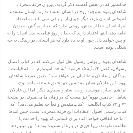
همانطور که در بخش گذشته ذکر گرديد، پیروان فرقۀ منحرف
شاهدان یهوه به وجودِ روح در انسان اعتقاد ندارند. ایشان معتقدند
که وقتی انسان مُرد، دیگر چیزی از او باقی نمی‌ماند. به اعتقاد
اینها، انسان جدا از بدنش، روحی ندارد که بعد از مرگش به بودنْ
ادامه دهد. اینها اعتقاد دارند که خدا در روز قیامت، بدن انسان را به
او پس خواهد داد، چون او به یاد دارد که هر انسانی در زندگی به چه
شکلی بوده است.
شاهدان یهوه از پولس رسول نقل قول می‌کنند که در کتاب اعمال
رسولان، فصل ۲۴، آیۀ ۱۵ فرمود: “به خدا امیدوارم . . . که قیامت
مردگان از عادلان و ظالمان نیز خواهد شد.”. طبق عقیدۀ شاهدان
یهوه، این عادلان همان مقدسین عهدعتیق هستند، مانند نوح،
ابراهیم، سارا، موسی، روت، استر و بسیاری دیگر. اما این عادلان
شامل “خادمین یهوه” نیز هست که در زمان ما می‌میرند. در صفحۀ
۷۲ و ۷۳ کتابِ انگلیسیِ “کتاب‌مقدس واقعاً چه تعلیم می‌دهد؟” که
کتاب رسمی اصول اعتقادات این فرقۀ منحرف است، چنین آمده:
“اما چه اتفاقی خواهد افتاد برای کسانی که یهوه را خدمت یا
اطاعت نکردند، زیرا چیزی در بارۀ او نشنیده بودند؟ این میلیاردها
افراد ناعادل فراموش نخواهند شد. ایشان نیز در روز قیامت زنده