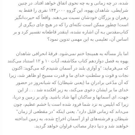
شده، در چه زمانی و به چه نحوی اتفاق خواهد افتاد. در چنین
شرایطی، شاهدان یهوه، این گروهِ ۰۰۰ر۱۴۴ نفری را فقط به
رهبران و بزرگان خودشان نسبت می‌دهند. واقعاً که حیرت‌انگیز
است! چطور ممکن است نکته‌ای را که در هیچ جای دیگری از
کتاب‌مقدس بـه آن اشاره نشده، اینقدر قاطعانه تفسیر کرد و بر
اساس آن، تعلیمی به این مهمی تدوین نمود؟
اما باز مسأله به همینجا ختم نمی‌شود. فرقۀ انحرافی شاهدان
یهوه به فصل دوازدهم کتاب مکاشفه، آيات ۱۰ و ۱۲ استناد می‌کنند
که می‌فرماید: “و آوازی بلند در آسمان شنیدم که می‌گوید: اکنون
نجات و قوت و سلطنتِ خدای ما و قدرت مسیحِ او ظاهر شد، زیرا
که آن مدّعی برادرانِ ما (یعنی شیطان) که شبانه‌روز در حضور
خدای ما بر ایشان دعوی می‌کند، به زیر افکنده شد . . . از این
جهت، ای آسمانها و ساکنان آنها شاد باشید. وای بر زمین و دریا،
زیرا که ابلیس به نزد شما فرود شده است با خشم عظیم، چون
می‌داند که زمانی قلیل دارد”. یعنی اینکه “در مقطعی از زمان”
شیطان و فرشته‌های او از آسمان اخراج شده، به زمین انداخته
خواهند شد و دنیا دچار مصائب فراوان خواهد گردید.