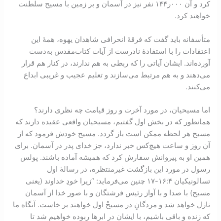
کرد و آن ۰۰۰ر۱۴۴ نفر نیز در آسمان و بر زمین با مسیح سلطنت
خواهند کرد.
متأسفانه باید گفت که فرقۀ انحرافی شاهدان یهوه، همۀ این
اعتقادات را با استفادۀ نادرست از آیات کتاب‌مقدس به‌دست
آورده‌اند. ایشان آیاتی را که ربطی به هم ندارند، در کنار هم قرار
می‌دهند و به هم مرتبط می‌سازند و تعلیم عجیب و غریبی ابداع
می‌کنند.
اما مسیحیان، در مورد آخرت و روز قیامت چه نظری دارند؟
همانطور که در بخش اول گفتیم، مسیحیان واقعی عقیده دارند که
مسیح هر لحظه ممکن است باز گردد. مسیح خودش فرمود که از
آن روز و ساعت هیچ‌کس خبر ندارد، جز خدای پدر در آسمان. برای
همین او به پیروانش سفارش کرد که همیشه آماده باشند. پولس
رسول در مورد این بازگشت غیر‌منتظره، در رسالۀ اول
تسالونیکیان ۴:‏۱۶-‏۱۷ چنین می‌فرماید: “زیرا خودِ خداوند (یعنی
مسیح) با صدا و با آواز رئیس فرشتگان و با صور خدا از آسمان
نازل خواهد شد و مردگانِ در مسیحْ اول خواهند بر خاست. آنگاه ما
که زنده و باقی باشیم، با ایشان در ابرها ربوده خواهیم شد تا