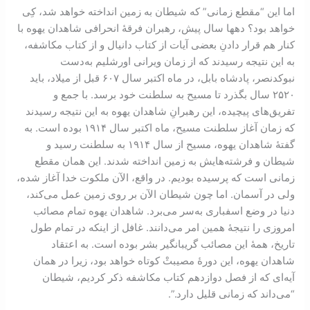
اما این “مقطع زمانی” که شیطان به زمین انداخته خواهد شد، کِی
خواهد بود؟ دهها سال پیش، رهبران فرقۀ انحرافی شاهدان یهوه با
کنار هم قرار دادنِ بعضی آیات از کتاب دانیال و از کتاب مکاشفه،
به این نتیجه رسیدند که از زمان ویرانی اورشلیم به‌دست
نبوکدنصر، پادشاه بابل، در ماه اکتبر سال ۶۰۷ قبل از میلاد، باید
۲۵۲۰ سال بگذرد تا مسیح به سلطنت خود برسد. با جمع و
تفریق‌های پیچیده، این رهبرانِ شاهدان یهوه به این نتیجه رسیدند
که زمان آغاز سلطنت مسیح، ماه اکتبر سال ۱۹۱۴ بوده است. به
گفتۀ شاهدان یهوه، مسیح از سال ۱۹۱۴ به سلطنت رسید و
شیطان و فرشته‌هایش به زمین انداخته شدند. این همان مقطع
زمانی‌ است که پرسیده بودیم. در واقع، الآن ملکوت خدا آغاز شده،
ولی در آسمان. اما چون شیطان الآن بر روی زمین عمل می‌کند،
دنیا در وضع اسفباری به‌سر می‌برد. شاهدان یهوه تمام مصائب
امروزی را نتیجۀ همین امر می‌دانند. غافل از اینکه در تمام طول
تاریخ، همۀ این مصائب گریبانگیر بشر بوده است. به اعتقاد
شاهدان یهوه، این دورۀ مصیبتْ کوتاه خواهد بود، زیرا در همان
آیه‌ای که از فصل دوازدهم کتاب مکاشفه ذکر کردیم، شیطان
“می‌داند که زمانی قلیل دارد.”.