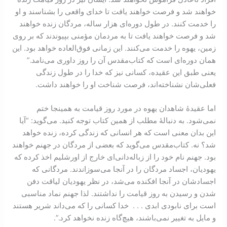
خواهند شد و فرصت خواهند یافت تا خدای واقعی را بشناسند و او
را خدمت کنند. در طول دوره‌ای هزار ساله، مردگان زنده خواهند
شد و فرصت خواهند یافت تا به مردمان مؤمنی بپیوندند که بر روی
زمین، یهوه را خدمت می‌کنند. این زمانی فوق‌العاده خواهد بود. این
همان دوره‌ای است که کتاب‌مقدس آن را روز داوری می‌نامد.”
یعنی طبق این عقیده، کسانی نیز که خدا را در طول زندگی
فعلی‌شان نشناخته‌اند، فرصت شناخت او را خواهند داشت.
اما عقیدۀ شاهدان یهوه در مورد روز قیامت به همینجا ختم
نمی‌شود. به دنبالۀ مطلب از همین کتاب توجه کنید. می‌گوید: “آیا
این بدان معنی است که هر انسانی که زندگی کرده، زنده خواهد
شد؟ نه. کتاب‌مقدس می‌گوید که بعضی از مردگان در جهنم خواهند
بود. جهنم نام خود را از زباله‌دانی‌ای خارج از اورشلیم اخذ کرده که
یهودیان، اجساد مردگان را در آنجا می‌سوزاندند. مردگانی که
اجسادشان در آنجا افکنده می‌شد، در نظر یهودیان لیاقت دفن
شدن و رسیدن به روز قیامت را نداشتند. لذا جهنم نماد مناسبی
است برای نابودی ابدی . . . خدا کسانی را که می‌داند شریر هستند
و مایل به تغییر نمی‌باشند، هیچ‌گاه زنده نخواهد کرد.”.