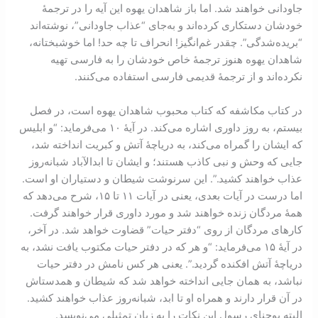
جاودانی خواهند شد. اما باز شاهدان یهوه این آیه را در ترجمۀ
خودشان دستکاری کرده‌اند و به‌جای “عذاب جاودانی”، نوشته‌اند
“بریده‌شدگی”. چقدر غم‌انگیز! انحراف تا چه حد! اما خوشبختانه،
شاهدان یهوه هنوز ترجمۀ خاص خودشان را به فارسی تهیه
نکرده‌اند و از ترجمۀ قدیمی فارسی استفاده می‌کنند.
در کتاب مکاشفه که کتاب محبوب شاهدان یهوه ا‌ست، در فصل
بیستم، به روز داوری اشاره می‌کند. در آیۀ ۱۰ می‌فرماید: “و ابلیس
که ایشان را گمراه می‌کند، به دریاچۀ آتش و کبریت انداخته شد،
جایی که وحش و نبی کاذب هستند؛ و ایشان تا ابدالآباد شبانه‌روز
عذاب خواهند کشید.”. این سرنوشت شیطان و دستیاران او است.
اما درست در آیات بعدی، یعنی در آیات ۱۱ تا ۱۵، شرح می‌دهد که
همۀ مردگان زنده خواهند شد و مورد داوری قرار خواهند گرفت.
کارهای مردگان از روی “دفتر حیات” قضاوت خواهد شد. در آخر،
در آیۀ ۱۵ می‌فرماید: “و هر که در دفتر حیات مکتوب یافت نشد، به
دریاچۀ آتش افکنده گرديد.”. یعنی هر کس نامش در دفتر حیات
نباشد، به همان جایی انداخته خواهد شد که شیطان و همدستاش
در آن قرار دارند و همراه او تا ابد، شبانه‌روز عذاب خواهند کشید.
البته یوحنای رسول این نکات را به زبان تمثیلی می‌نویسد.