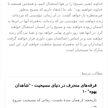
خداوند (یعنی مسیح) را در هوا استقبال کنیم، و همچنین همیشه با
خداوند خواهیم بود.”. بله، ما اعتقاد داریم که مسیح به‌طور
غیر‌منتظره باز خواهد گشت. در آن زمان، مؤمنینی که مرده‌اند،
زنده خواهند شد. مؤمنینی نیز که زنده‌اند، به‌همراه آنها در ابرها به
آسمان ربوده خواهند شد و مسیح را در آسمان استقبال خواهند
کرد. در انتها هم، روز داوری نهایی خواهد بود و بقیۀ مردگان زنده
خواهند شد و بر اساس اعمالشان مورد داوری قرار خواهند گرفت.
ایمانداران نیز تا ابد به‌همراه مسیح سلطنت خواهند کرد. این امیدِ
مبارک ما مسیحیان است.
:مطالب مرتبط
فرقه‌های منحرف در دنيای مسيحيت - "شاهدان
یهوه" -۱
تاریخچه: از همان سدۀ نخست، زمانی که مسیحیت شروع
به…