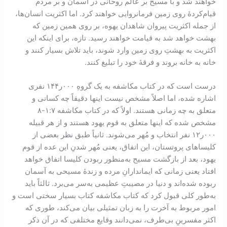
خواهند شد و با مسیح بر عالم روحانی در آسمان و بر مردم
قیام‌کردۀ روی زمین فرمانروایی خواهند کرد. اما اکثریت انسان‌ها،
از جمله اکثریت پیروان شاهدان یهوه، بر روی همین زمین که
بهشت خواهد شد به قیامت خواهند رسید. تازه، برای اینکه این
اکثریت به بهشتِ روی زمین وارد شوند، باید تلاش بسیار کنند و
خانه به خانه بروند و فرقۀ خود را تبلیغ کنند.
درست است که در کتاب مکاشفه به یک گروهِ ۰۰۰ر۱۴۴ نفری
اشاره شده، اما اصلاً مشخص نیست اینها دقیقاً چه کسانی و
متعلق به چه زمانی هستند. اولاً که در کتاب مکاشفه ۷:‏۱-‏۸
مشخص شده که اینها متعلق به قوم یهود هستند و از هر قبیله
۰۰۰ر۱۲ نفر انتخاب و مُهر می‌شوند. ثانیاً طبق نظر بعضی از
کلیساهای پروتستان، این اتفاق، یعنی مُهر شدنِ این عده از قوم
یهود، بعد از بازگشت مسیح به‌منظور ربودن کليسا اتفاق خواهد
افتاد یعنی زمانی که ایماندارانِ مرده و زندۀ مسيحی به آسمان
ربوده شده‌اند و دنیا در مصیبتِ عظیمی به‌سر می‌برد. ثالثاً باید
به‌طور کلی قبول کرد که کتاب مکاشفه کتاب بسیار سختی‌ است و
امور مربوط به آخرت را به زبان تمثیلی بیان می‌کند، طوری که
اکثر مفسرینِ بی‌طرف، نمی‌دانند وقایع مختلفی که در آن ذکر