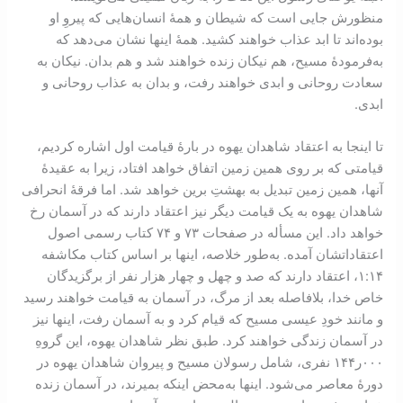
منظورش جایی‌ است که شیطان و همۀ انسان‌هایی که پیروِ او
بوده‌اند تا ابد عذاب خواهند کشید. همۀ اینها نشان می‌دهد که
به‌فرمودۀ مسیح، هم نیکان زنده خواهند شد و هم بدان. نیکان به
سعادت روحانی و ابدی خواهند رفت، و بدان به عذاب روحانی و
ابدی.
تا اینجا به اعتقاد شاهدان یهوه در بارۀ قیامت اول اشاره کردیم،
قیامتی که بر روی همین زمین اتفاق خواهد افتاد، زیرا به عقیدۀ
آنها، همین زمین تبدیل به بهشتِ برین خواهد شد. اما فرقۀ انحرافی
شاهدان یهوه به یک قیامت دیگر نیز اعتقاد دارند که در آسمان رخ
خواهد داد. این مسأله در صفحات ۷۳ و ۷۴ کتاب رسمی اصول
اعتقاداتشان آمده. به‌طور خلاصه، اینها بر اساس کتاب مکاشفه
۱۴:‏۱، اعتقاد دارند که صد و چهل و چهار هزار نفر از برگزیدگان
خاص خدا، بلافاصله بعد از مرگ، در آسمان به قیامت خواهند رسید
و مانند خودِ عیسی مسیح که قیام کرد و به آسمان رفت، اینها نیز
در آسمان زندگی خواهند کرد. طبق نظر شاهدان یهوه، این گروهِ
۰۰۰ر۱۴۴ نفری، شامل رسولان مسیح و پیروان شاهدان یهوه در
دورۀ معاصر می‌شود. اینها به‌محض اینکه بمیرند، در آسمان زنده