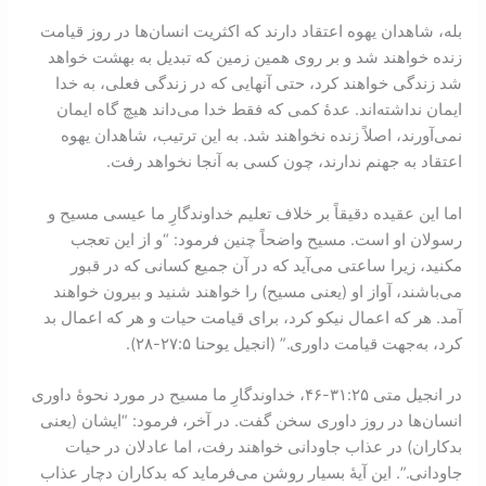
بله، شاهدان یهوه اعتقاد دارند که اکثریت انسان‌ها در روز قیامت
زنده خواهند شد و بر روی همین زمین که تبدیل به بهشت خواهد
شد زندگی خواهند کرد، حتی آنهایی که در زندگی فعلی، به خدا
ایمان نداشته‌اند. عدۀ کمی که فقط خدا می‌داند هیچ گاه ایمان
نمی‌آورند، اصلاً زنده نخواهند شد. به این ترتیب، شاهدان یهوه
اعتقاد به جهنم ندارند، چون کسی به آنجا نخواهد رفت.
اما این عقیده دقیقاً بر خلاف تعلیم خداوندگارِ ما عیسی مسیح و
رسولان او است. مسیح واضحاً چنین فرمود: “و از این تعجب
مکنید، زیرا ساعتی می‌آید که در آن جمیع کسانی که در قبور
می‌باشند، آواز او (یعنی مسیح) را خواهند شنید و بیرون خواهند
آمد. هر که اعمال نیکو کرد، برای قیامت حیات و هر که اعمال بد
کرد، به‌جهت قیامت داوری.” (انجیل یوحنا ۵:‏۲۷-‏۲٨).
در انجیل متی ۲۵:‏۳۱-‏۴۶، خداوندگارِ ما مسیح در مورد نحوۀ داوری
انسان‌ها در روز داوری سخن گفت. در آخر، فرمود: “ایشان (یعنی
بدکاران) در عذاب جاودانی خواهند رفت، اما عادلان در حیات
جاودانی.”. این آیۀ بسیار روشن می‌فرماید که بدکاران دچار عذاب