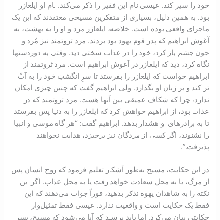
خود را سیر کند. عیسی نام این فقیر را ذکر می‌کند. نام او ایلعازر
بود. به همین دلیل، بسیاری از متفکرین مسیحی معتقدند که این یک
ماجرای واقعی بوده است. خلاصه، ایلعازر ‌مرد و او را به بهشت، به
آغوش ابراهیم که پدر قوم یهود بود بردند. مرد ثروتمند نیز مُرد و
چون چشم باز کرد، خود را در عذاب سختی دید. وقتی به دوردستها
نگاه کرد، دید که ایلعازر در آغوش ابراهیم است. مرد ثروتمند از
ابراهیم خواست که ایلعازر را بفرستد تا سرِ انگشتِ خود را به آبْ
تر کند و بر زبان او بگذارد. ولی ابراهیم گفت که چنین چیزی امکان
ندارد، چرا که شکاف عمیقی بین آنها هست. مرد ثروتمند که در
عذاب بود، از ابراهیم خواهش کرد که ایلعازر را به دنیا پس بفرستد
تا به برادرهای او هشدار بدهد. ابراهیم گفت: “هر گاه موسی و انبیا
را نشنوند، اگر کسی از مردگان نیز بر‌خیزد، هدایت نخواهند
پذیرفت.”.
در این حکایت، مسیح به‌طور آشکار تعلیم فرمود که روح انسان پس
از مرگ، یا به محل سعادت خواهد رفت یا به محل عذاب. اگر این
نکته را به شاهدان یهوه تذکر بدهید، فوراً جواب می‌دهند که این
فقط یک حکایت است و واقعیت ندارد. عیسی فقط تمثیل‌وار
حکایتی بیان می‌کرد. اما باید پرسید که آیا می‌شود که مسیح، پسر