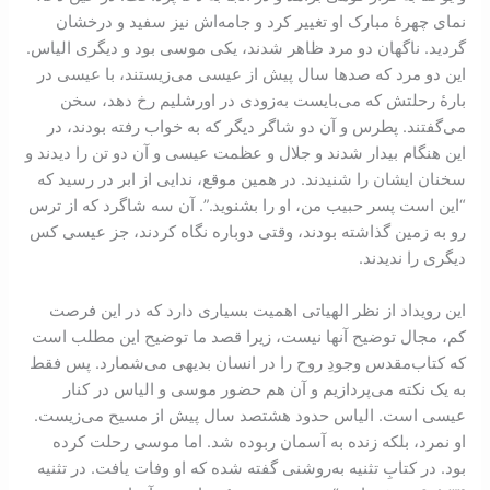
نمای چهرۀ مبارک او تغییر کرد و جامه‌اش نیز سفید و درخشان
گردید. ناگهان دو مرد ظاهر شدند، یکی موسی بود و دیگری الیاس.
این دو مرد که صدها سال پیش از عیسی می‌زیستند، با عیسی در
بارۀ رحلتش که می‌بایست به‌زودی در اورشلیم رخ دهد، سخن
می‌گفتند. پطرس و آن دو شاگر دیگر که به خواب رفته بودند، در
این هنگام بیدار شدند و جلال و عظمت عیسی و آن دو تن را دیدند و
سخنان ایشان را شنیدند. در همین موقع، ندایی از ابر در رسید که
“این است پسر حبیب من، او را بشنوید.”. آن سه شاگرد که از ترس
رو به زمین گذاشته بودند، وقتی دوباره نگاه کردند، جز عیسی کس
دیگری را ندیدند.
این رویداد از نظر الهیاتی اهمیت بسیاری دارد که در این فرصت
کم، مجال توضیح آنها نیست، زیرا قصد ما توضیح این مطلب است
که کتاب‌مقدس وجودِ روح را در انسان بدیهی می‌شمارد. پس فقط
به یک نکته می‌پردازیم و آن هم حضور موسی و الیاس در کنار
عیسی است. الیاس حدود هشتصد سال پیش از مسیح می‌زیست.
او نمرد، بلکه زنده به آسمان ربوده شد. اما موسی رحلت کرده
بود. در کتابِ تثنیه به‌روشنی گفته شده که او وفات یافت. در تثنیه