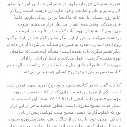
حضرت سلیمان حق دارد بگوید در عالم اموات، امور این دنیا، نظیر
کار و تدبیر و علم و حکمت، وجود ندارد. این درست است، زیرا در
عالم روح، مسائل با آنچه که ما اینجا در این زندگی داریم، کاملاً
فرق می‌کند. وقتی همۀ اینها را مد نظر قرار می‌دهیم، متوجه
می‌شویم که شاهدان یهوه آیات کلام خدا را تا چه حد نادرست
برداشت می‌کنند. به غیر از این، مگر تعالیم کلام خدا در بارۀ مرگ و
روح ابدی انسان، محدود به همین دو سه آیه می‌شود؟ آیا در جاهای
دیگر تعلیم دیگری داده نشده است؟ مسأله اینجاست که شاهدان
یهوه همیشه گزینشی عمل می‌کنند و فقط آن آیاتی را ارائه
می‌دهند که ظاهراً مطابق میل و سلیقۀ خودشان است. حال ببینیم
کتاب‌مقدس در مورد وجود روح انسان چه تعلیمی می‌دهد.
کلاً باید گفت که در کتاب‌مقدس، وجود روحْ امری بدیهی فرض شده
است. یکی از مهم‌ترین قسمت‌هایی که در کتاب‌مقدس در مورد
وجود روح تعلیم داده، انجیل لوقا ۹:‏۲۸-‏۳۶ است. این قسمت، به
تبدیل هیأت مسیح معروف است. به‌طور خلاصه ماجرا از این قرار
بود که خداوندگار ما عیسی مسیح مدت کوتاهی پیش از پایان
زندگیِ زمینی خود، با سه تن از شاگردانش، یعنی پطرس و یعقوب
و یوحنا به فراز کوهی بر‌آمد و در آنجا به دعا پرداخت. در حین دعا،