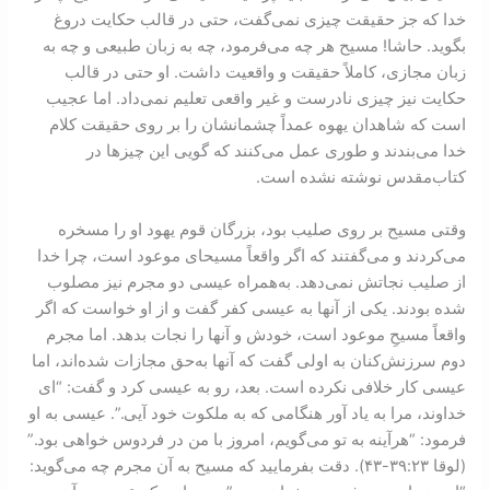
خدا که جز حقیقت چیزی نمی‌گفت، حتی در قالب حکایت دروغ
بگوید. حاشا! مسیح هر چه می‌فرمود، چه به زبان طبیعی و چه به
زبان مجازی، کاملاً حقیقت و واقعیت داشت. او حتی در قالب
حکایت نیز چیزی نادرست و غیر واقعی تعلیم نمی‌داد. اما عجیب
است که شاهدان یهوه عمداً چشمانشان را بر روی حقیقت کلام
خدا می‌بندند و طوری عمل می‌کنند که گویی این چیزها در
کتاب‌مقدس نوشته نشده است.
وقتی مسیح بر روی صلیب بود، بزرگان قوم یهود او را مسخره
می‌کردند و می‌گفتند که اگر واقعاً مسیحای موعود است، چرا خدا
از صلیب نجاتش نمی‌دهد. به‌همراه عیسی دو مجرم نیز مصلوب
شده بودند. یکی از آنها به عیسی کفر گفت و از او خواست که اگر
واقعاً مسیحِ موعود است، خودش و آنها را نجات بدهد. اما مجرم
دوم سرزنش‌کنان به اولی گفت که آنها به‌حق مجازات شده‌اند، اما
عیسی کار خلافی نکرده است. بعد، رو به عیسی کرد و گفت: “ای
خداوند، مرا به یاد آور هنگامی که به ملکوت خود آیی.”. عیسی به او
فرمود: “هر‌آینه به تو می‌گویم، امروز با من در فردوس خواهی بود.”
(لوقا ۲۳:‏۳۹-‏۴۳). دقت بفرمایید که مسیح به آن مجرم چه می‌گوید: