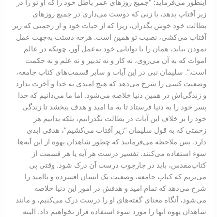
اینطور می‌فرماید: “جمیع روزهای عمر باطل خود را که او تو را در
زیر آفتاب بدهد، با زنی که دوست می‌داری در جمیع روزهای
بطالت خود خوش بگذران، زیرا که از حیات خود و از زحمتی که زیر
آفتاب می‌کشی، نصیب تو همین است. هرچه دستت به‌جهت عمل
نمودن بیابد، همان را با توانایی خود به‌عمل آور، چونکه در عالم
اموات که به آن می‌روی، نه کار و نه تدبیر و نه علم و نه حکمت
است.”. سلیمان نبی در این آیات و سایر قسمت‌های کتاب جامعه،
وضعیت کسی را شرح می‌دهد که هیچ امیدی به خدا و آخرت ندارد
و زندگی‌اش در همین دنیا خلاصه می‌شود. اما ما می‌دانیم که خدا
پسر خود را به دنیا فرستاد تا به ما امید و هدف ببخشد تا زندگی‌
خود را بر خلاف این آیات در بطالت نگذرانیم، بلکه بدانیم هر
زحمتی که به قول سلیمان “زیر آفتاب می‌کشیم”، هدفی ابدی
دارد. پس ملاحظه می‌فرمایید که چطور شاهدان یهوه از این آیه‌ها
سوء استفاده می‌کنند. تفسیر درست هر آیه یا هر قسمت از
کتاب‌مقدس، باید در چارچوب درست آن درک شود. وقتی پی
می‌بریم که کتاب جامعه، وضعیت یک انسان افسرده و ناامید را
شرح می‌دهد که تمام امید و هدفش در امور این دنیا خلاصه
می‌شود، آنگاه معنای گفته‌های او را درست درک می‌کنیم، و مانند
شاهدان یهوه آنها را مورد سوء استفاده قرار نخواهیم داد. البته