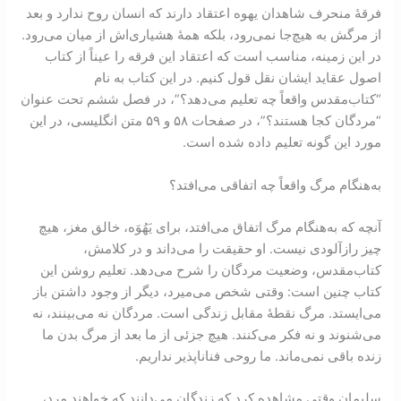
فرقۀ منحرف شاهدان یهوه اعتقاد دارند که انسان روح ندارد و بعد
از مرگش به هیچ‌جا نمی‌رود، بلکه همۀ هشیاری‌اش از میان می‌رود.
در این زمینه، مناسب است که اعتقاد این فرقه را عیناً از کتاب
اصول عقاید ایشان نقل قول کنیم. در این کتاب به نام
“کتاب‌مقدس واقعاً چه تعلیم می‌دهد؟”، در فصل ششم تحت عنوان
“مردگان کجا هستند؟”، در صفحات ۵۸ و ۵۹ متن انگلیسی، در این
مورد این گونه تعلیم داده شده است.
به‌هنگام مرگ واقعاً چه اتفاقی می‌افتد؟
آنچه که به‌هنگام مرگ اتفاق می‌افتد، برای یَهُوَه، خالق مغز، هیچ
چیز رازآلودی نیست. او حقیقت را می‌داند و در کلامش،
کتاب‌مقدس، وضعیت مردگان را شرح می‌دهد. تعلیم روشن این
کتاب چنین است: وقتی شخص می‌میرد، دیگر از وجود داشتن باز
می‌ایستد. مرگ نقطۀ مقابل زندگی است. مردگان نه می‌بینند، نه
می‌شنوند و نه فکر می‌کنند. هیچ جزئی از ما بعد از مرگ بدن ما
زنده باقی نمی‌ماند. ما روحی فناناپذیر نداریم.
سلیمان وقتی مشاهده کرد که زندگان می‌دانند که خواهند مرد،