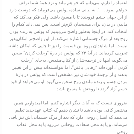
اعتماد را دارم، می‌دانم که خواهم ماند و نزد همۀ شما توقف
خواهم نمود . . .”. به بیانی ساده، پولس می‌فرماید که دوست دارد
از این جهان چشم فرو‌بندد تا با مسیح باشد. ولی فکر می‌کند که
ماندن در بدن، برای مسیحیان لازم‌تر است. پس نمی‌داند کدام را
انتخاب کند. در اینجا به‌طور واضح می‌بینیم که پولس به زنده بودن
روح بعد از مرگ جسمانی اشاره می‌کند. از این واضح‌تر امکان‌پذیر
نیست. اما شاهدان یهوه این قسمت را نیز تا جایی که امکان داشته
تحریف کرده‌اند. در آیۀ ۲۳ که پولس در بارۀ “رحلت کردن” سخن
می‌گوید، اینها در ترجمه‌شان از کتاب‌مقدس، به‌جای “رحلت
کردن”، آورده‌اند “رهایی یافتن”. اما نتوانسته‌اند بیش از این تغییر
بدهند و از ترجمۀ خودشان نیز مشخص است که پولس در بارۀ
مردن جسم و زنده ماندن روح سخن می‌گوید. او می‌خواهد از قید
جسم آزاد گردد تا روحش با مسیح باشد.
ضروری نيست که به آیات دیگر اشاره کنیم. اما امیدواریم همین
مختصر کافی بوده باشد تا نشان دهیم که کتاب عهدجدید تعلیم
می‌دهد که انسان روحی دارد که بعد از مرگ جسمانی‌اش نیز باقی
می‌ماند، و یا به محل سعادت روحانی می‌رود یا به محل عذاب
روحی.