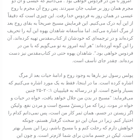
“امروز با من در فردوس خواهی بود”. می‌دانیم که عیسی و آن دو
مجرم همان روز بر صلیب جان سپردند. پس روح آن مجرم با روح
عیسی در همان روز به فردوسِ خدا رفت. این چیزی‌ است که دقیقاً
از این آیه درک می‌کنیم. این فرمایش مسیح صریحاً به بقای روح بعد
از مرگ اشاره می‌کند. اما متأسفانه شاهدان یهوه این آیه را تحریف
کرده‌اند و در ترجمه‌ای که خودشان از کتاب‌مقدس تهیه کرده‌اند، آن
را این گونه آورده‌اند: “هر آینه امروز به تو می‌گویم که با من در
فردوس خواهی بود.”. شاهدان یهوه حتی در کتاب‌مقدس نیز دست
برده‌اند. چقدر جای تأسف است.
پولس رسول نیز بارها به وجود روح و ادامۀ حیات بعد از مرگ
اشاره کرده است. ما در اينجا، فقط به یک مورد اشاره می‌کنیم که
بسیار واضح است. او در رساله به فیلیپیان ۱:‏۲۰-‏۲۵ چنین
می‌فرماید: “مسیح در بدن من جلال خواهد یافت، خواه در حیات و
خواه در موت. زیرا که مرا زیستنْ مسیح است و مردن نفع. ولیکن
اگر زیستن در جسم، همان ثمر کار من است، پس نمی‌دانم کدام را
اختیار کنم. زیرا در میان این دو سخت گرفتار هستم، چونکه
خواهش دارم که رحلت کنم و با مسیح باشم، زیرا این بسیار بهتر
است. لیکن در جسم ماندن برای شما لازم‌تر است. و چون این