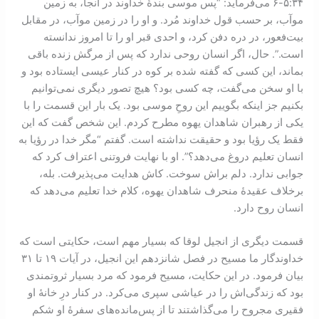
۳۴:‏۵-‏۶ می‌فرماید: “پس موسی بندۀ خداوند در آنجا، به زمین
موآب، بر حسب قول خداوند مُرد. و او را در زمین موآب، در مقابل
بیت‌فعور، در دره دفن کرد، و احدی قبر او را تا امروز ندانسته
است.”. حال، اگر انسان روحی ندارد که پس از مرگش زنده باقی
بماند، این کسی که گفته شده بر کوه در کنار عیسی ایستاده بود و
با او سخن می‌گفت، چه کسی بود؟ هیچ تصور دیگری نمی‌توانیم
بکنیم جز اینکه بگوییم این روحِ موسی بود. یک بار این قسمت را با
یکی از رهبران شاهدان یهوه مطرح کردم. این شخص گفت که این
فقط یک رؤیا بود و حقیقت نداشته است. گفتم “مگر خدا در رؤیا به
انسان تعلیم دروغ می‌دهد؟”. او با نهایت فروتنی اعتراف کرد که
جوابی ندارد. دلم براش سوخت. کاش هدایت می‌پذیرفت. بله،
بر‌خلاف عقیدۀ منحرف شاهدان یهوه، کلام خدا تعلیم می‌دهد که
انسان روح دارد.
قسمت دیگری از انجیل لوقا که بسیار مهم است، حکایتی است که
خداوندگار ما مسیح در فصل شانزدهم این انجیل، در آیات ۱۹ تا ۳۱
بیان فرمود. در این حکایت، مسیح فرمود که مرد بسیار ثروتمندی
بود که زندگی‌اش را در عیاشی سپری می‌کرد. در کنار درِ خانۀ او
فقیری مجروح را می‌گذاشتند تا از پس‌مانده‌های سفرۀ او شکم