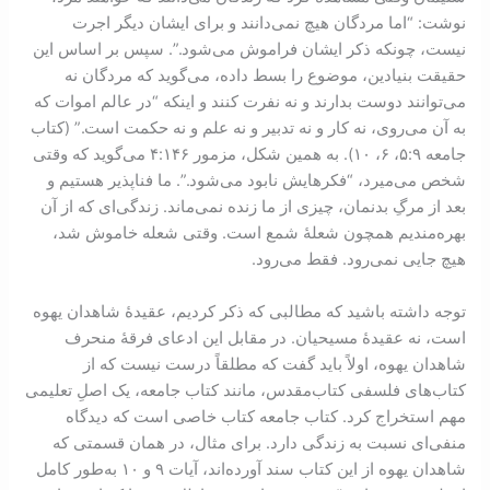
نوشت: “اما مردگان هیچ نمی‌دانند و برای ایشان دیگر اجرت
نیست، چونکه ذکر ایشان فراموش می‌شود.”. سپس بر اساس این
حقیقت بنیادین، موضوع را بسط داده، می‌گوید که مردگان نه
می‌توانند دوست بدارند و نه نفرت کنند و اینکه “در عالم اموات که
به آن می‌روی، نه کار و نه تدبیر و نه علم و نه حکمت است.” (کتاب
جامعه ۹:‏۵، ۶، ۱۰). به همین شکل، مزمور ۱۴۶:‏۴ می‌گوید که وقتی
شخص می‌میرد، “فکرهایش نابود می‌شود.”. ما فناپذیر هستیم و
بعد از مرگِ بدنمان، چیزی از ما زنده نمی‌ماند. زندگی‌ای که از آن
بهره‌مندیم همچون شعلۀ شمع است. وقتی شعله خاموش شد،
هیچ جایی نمی‌رود. فقط می‌رود.
توجه داشته باشید که مطالبی که ذکر کردیم، عقیدۀ شاهدان یهوه
است، نه عقیدۀ مسیحیان. در مقابل این ادعای فرقۀ منحرف
شاهدان یهوه، اولاً باید گفت که مطلقاً درست نیست که از
کتاب‌های فلسفی کتاب‌مقدس، مانند کتاب جامعه، یک اصلِ تعلیمی
مهم استخراج کرد. کتاب جامعه کتاب خاصی است که دیدگاه
منفی‌ای نسبت به زندگی دارد. برای مثال، در همان قسمتی که
شاهدان یهوه از این کتاب سند آورده‌اند، آیات ۹ و ۱۰ به‌طور کامل