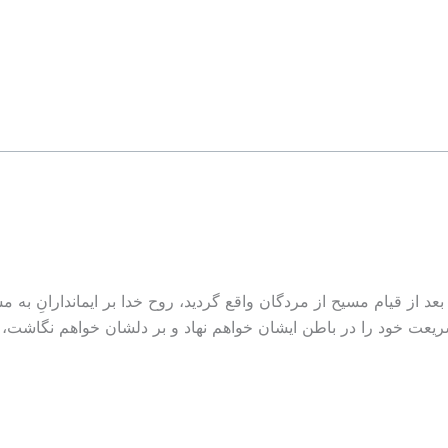
عد از قيام مسيح از مردگان واقع گرديد، روح خدا بر ايماندارانِ به م