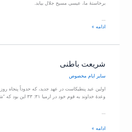
برخاستۀ ما، عيسی مسيح جلال بيابد.
…
ادامه »
شريعت باطنی
شريعت
باطنی
ساير ايام مخصوص
اولين عيد پنطيکاست در عهد جديد، که حدوداً پنجاه روز ب
وعدۀ خداوند به قوم خود در ارميا ۳۱: ۳۳ اين بود که “شريعت خود را در باطن ايشان خواهم نهاد و بر دلشان خواهم نگاشت، . . .”.
…
ادامه »