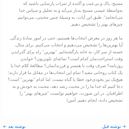
مسیح، پاک و بی‌عیب و آکنده از ثمرات پارسایی باشید که
به‌واسطۀ عیسی مسیح به‌بار می‌آید و به تجلیل و سپاس خدا
می‌انجامد”. طبق این آیات، به وسيلۀ چنين محبتی، می‌توانیم
چيزهای بهتر را تشخیص دهیم.
ما هر روز در معرض انتخاب‌ها هستیم، حتی در امور سادۀ زندگی.
آیا بهترین‌ها را تشخیص می‌دهیم و انتخاب می‌کنیم. برای مثال،
خسته از سر کار، به خانه بازگشته‌ایم. “بهترین” راه برای گذراندن
وقت استراحت‌مان کدام است؟ تماشای تلویزیون؟ خواندن
روزنامه؟ صرف وقت با همسر و فرزندانمان؟ مطالعۀ کلام خدا یا
یک کتاب روحانی مفید؟ تمام این انتخاب‌ها در مقابل ما قرار دارند؛
هیچ‌یک نیز بخودی‌خود خطا یا گناه نیست. اما کدام “بهترین” است؟
دعا کنیم که خدا ما را در محبت رشد دهد، محبت به خودش و به
اطرافیان. در این صورت، خواهیم توانست “چيزهای بهتر” را
تشخیص داده، انجام دهیم. آمین!
→
نوشته قبل
نوشته بعد
←