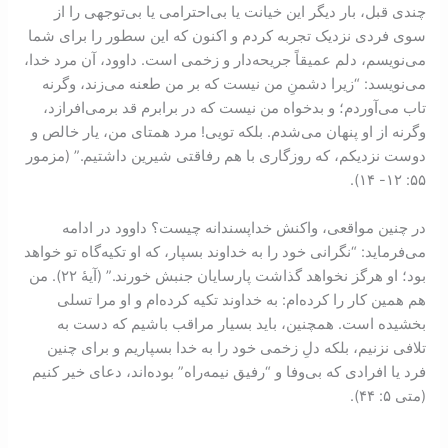
چندی قبل، بار دیگر این خیانت یا بی‌احترامی یا بی‌توجهی را از
سوی فردی نزديک تجربه کردم و اکنون که این سطور را برای شما
می‌نویسم، دلم عمیقاً جریحه‌دار و زخمی است. داوود، آن مرد خدا،
می‌نویسد: “زیرا دشمنِ من نیست که بر من طعنه می‌زند، وگرنه
تاب می‌آوردم؛ و بدخواه من نیست که در برابرم قد برمی‌افرازد،
وگرنه از او پنهان می‌شدم. بلکه تویی! مرد همتای من، یار خالص و
دوست نزدیکم، که روزگاری با هم رفاقتی شیرین داشتیم.” (مزمور
۵۵: ‏۱۲- ‏۱۴).
در چنین مواقعی، واکنش خداپسندانه چیست؟ داوود در ادامه
می‌فرماید: “نگرانی خود را به خداوند بسپار، که او تکیه‌گاه تو خواهد
بود؛ او هرگز نخواهد گذاشت پارسایان جنبش خورند.” (آیۀ ۲۲). من
هم همین کار را کرده‌ام: به خداوند تکیه کرده‌ام و او مرا تسلی
بخشیده است. همچنین، باید بسیار مراقب باشیم که دست به
تلافی نزنیم، بلکه دلِ زخمی خود را به خدا بسپاریم و برای چنین
فرد یا افرادی که بی‌وفا و “رفیق نیمه‌راه” بوده‌اند، دعای خیر کنیم
(متی ۵:‏ ‏۴۴).