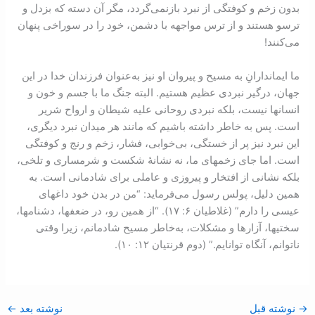
بدون زخم و کوفتگی از نبرد بازنمی‌گردد، مگر آن دسته که بزدل و
ترسو هستند و از ترس مواجهه با دشمن، خود را در سوراخی پنهان
می‌کنند!
ما ايماندارانِ به مسيح و پيروان او نیز به‌عنوان فرزندان خدا در این
جهان، درگیر نبردی عظیم هستیم. البته جنگ ما با جسم و خون و
انسانها نیست، بلکه نبردی روحانی عليه شيطان و ارواح شرير
است.‌ پس به خاطر داشته باشيم که مانند هر میدان نبرد دیگری،
این نبرد نیز پر از خستگی، بی‌خوابی، فشار، زخم و رنج و کوفتگی
است. اما جای زخمهای ما، نه نشانۀ شکست و شرمساری و تلخی،
بلکه نشانی از افتخار و پیروزی و عاملی برای شادمانی است. به
همین دلیل، پولس رسول می‌فرماید: “من در بدن خود داغهای
عيسی را دارم” (غلاطيان ۶: ۱۷). “از همين رو، در ضعفها، دشنامها،
سختيها، آزارها و مشکلات، به‌خاطر مسيح شادمانم، زيرا وقتی
ناتوانم، آنگاه توانايم.” (دوم قرنتیان ۱۲: ۱۰).
→
نوشته قبل
نوشته بعد
←