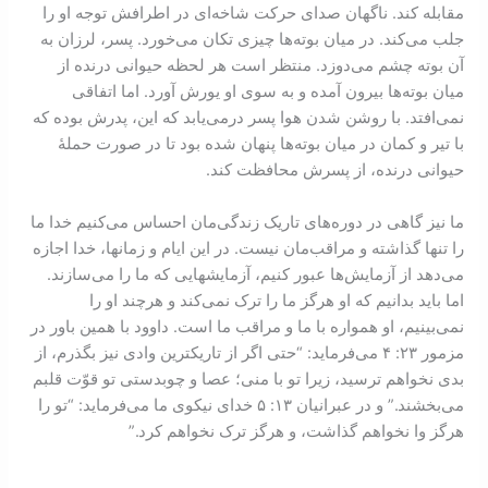
مقابله کند. ناگهان صدای حرکت شاخه‌ای در اطرافش توجه او را
جلب می‌کند. در میان بوته‌ها چیزی تکان می‌خورد. پسر، لرزان به
آن بوته چشم می‌دوزد. منتظر است هر لحظه حیوانی درنده از
میان بوته‌ها بیرون آمده و به سوی او یورش آورد. اما اتفاقی
نمی‌افتد. با روشن شدن هوا پسر درمی‌یابد که این، پدرش بوده که
با تیر و کمان در میان بوته‌ها پنهان شده بود تا در صورت حملۀ
حیوانی درنده، از پسرش محافظت کند.
ما نیز گاهی در دوره‌های تاریک زندگی‌مان احساس می‌کنیم خدا ما
را تنها گذاشته و مراقب‌مان نیست. در این ايام و زمانها، خدا اجازه
می‌دهد از آزمایش‌ها عبور کنیم، آزمایشهایی که ما را می‌سازند.
اما باید بدانیم که او هرگز ما را ترک نمی‌کند و هرچند او را
نمی‌بینیم، او همواره با ما و مراقب ما است. داوود با همین باور در
مزمور ۲٣: ۴ می‌فرماید: “حتی اگر از تاریکترین وادی نیز بگذرم، از
بدی نخواهم ترسید، زیرا تو با منی؛ عصا و چوبدستی تو قوّت قلبم
می‌بخشند.” و در عبرانيان ۱٣: ۵ خدای نيکوی ما می‌فرمايد: “تو را
هرگز وا نخواهم گذاشت، و هرگز ترک نخواهم کرد.”