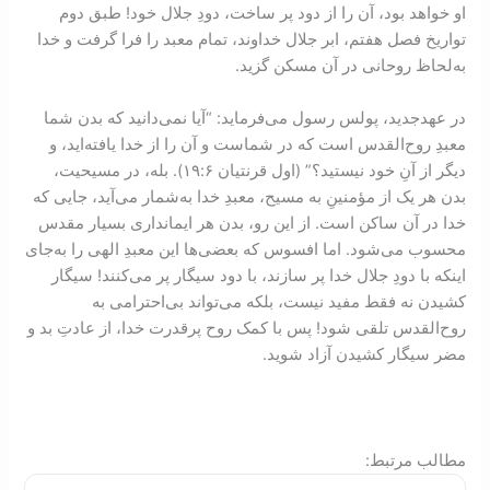
او خواهد بود، آن را از دود پر ساخت، دودِ جلال خود! طبق دوم
تواريخ فصل هفتم، ابر جلال خداوند، تمام معبد را فرا گرفت و خدا
به‌لحاظ روحانی در آن مسکن گزید.
در عهدجدید، پولس رسول می‌فرماید: “آیا نمی‌دانید که بدن شما
معبدِ روح‌القدس است که در شماست و آن را از خدا یافته‌اید، و
دیگر از آنِ خود نیستید؟” (اول قرنتیان ۶:‏۱۹). بله، در مسیحیت،
بدن هر يک از مؤمنینِ به مسيح، معبدِ خدا به‌شمار می‌آید، جایی که
خدا در آن ساکن است. از این رو، بدن هر ايمانداری بسیار مقدس
محسوب می‌شود. اما افسوس که بعضی‌ها این معبدِ الهی را به‌جای
اینکه با دودِ جلال خدا پر سازند، با دود سیگار پر می‌کنند! سیگار
کشیدن نه فقط مفيد نيست، بلکه می‌تواند بی‌احترامی به
روح‌القدس تلقی شود! پس با کمک روح پرقدرت خدا، از عادتِ بد و
مضر سيگار کشيدن آزاد شويد.
:مطالب مرتبط