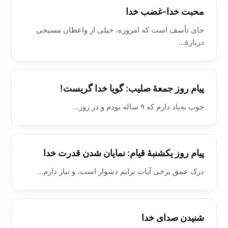
محبت خدا-غضب خدا
جای تأسف است که امروزه، خيلی از واعظان مسيحی
دربارۀ…
پیام روز جمعۀ صلیب: گويا خدا گریست!
خوب به‌یاد دارم که ۹ ساله بودم و در روز…
پیام روز يکشنبۀ قیام: نمایان شدن قدرت خدا
درک عمق برخی آیات برایم دشوار است، و نیاز دارم…
شنیدن صدای خدا