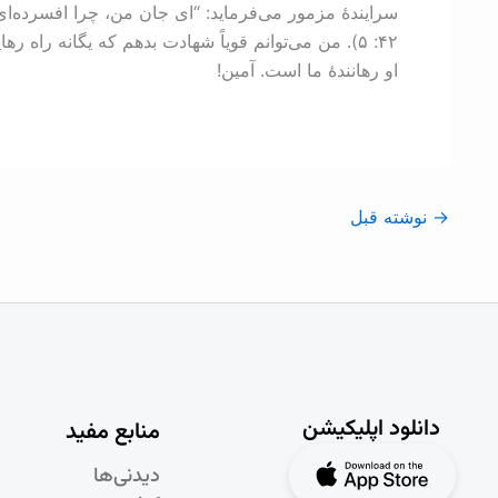
سرایندۀ مزمور می‌فرماید: “ای جان من، چرا افسرده‌ای؟ 
۴۲: ‏۵). من می‌توانم قویاً شهادت بدهم که یگانه را
او رهانندۀ ما است. آمین!
→
نوشته قبل
دانلود اپلیکیشن
منابع مفید
دیدنی‌ها