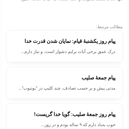
:مطالب مرتبط
پیام روز يکشنبۀ قیام: نمایان شدن قدرت خدا
درک عمق برخی آیات برایم دشوار است، و نیاز دارم…
پیام جمعۀ صليب
مدتی پیش و بر حسب تصادف، چند کلیپ در "یوتیوب"…
پیام روز جمعۀ صلیب: گويا خدا گریست!
خوب به‌یاد دارم که ۹ ساله بودم و در روز…