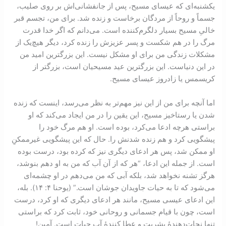
يکشنبه‌ای که عیسای مسیح، پس از جانفشانی‌اش بر روی صلیب،
جسماً و روحاً از مردگان برخاست و زنده شد. برای من، تجسم قبر
خالیِ مسیح بسیار دلگرم‌کننده است. می‌دانم که اگر خدا قدرت
مرگ را در هم شکست و پسر عزیزش را زنده کرد، دیگر هیچ‌یک از
مشکلات زندگی من برای او مشکل نیست. این بزرگترین امید من
در این دنیاست. این بزرگترین عید مسیحیان است، بزرگتر از
کریسمس یا زادروز عیسای مسیح.
اما آنچه برای من از این نیز مهم‌تر به نظر می‌رسد، اینست که زنده
شدن یا رستاخیز مسیح، این یقین را در من ایجاد می‌کند که او
براستی هرچه ادعا می‌کرد، بوده است. او هم مرگ خود را
پیشگویی کرد و هم زنده شدنش را. حال که این پیشگویی غیرممکنِ
او ممکن شد، پس هر ادعای دیگری نیز که کرده بود، درست بوده
است. از جمله این ادعا، “هر که از آن آب که من به او دهم بنوشد،
هرگز تشنه نخواهد شد، بلکه آبی که من می‌دهم در او چشمه‌ای
می‌شود که تا به حیات جاویدان جوشان است.” (یوحنا ۴: ‏۱۴). بله،
این ادعای عيسی مسيح، مانند هر ادعای دیگری که او کرد، درست
است، چون با قيام جسمانی و روحانی خود، ثابت کرد که براستی
تنها نجات‌دهندۀ بشریت و عطا کنندۀ آب حیات است. آمین!