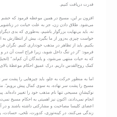
قدرت دریافت کنیم.
افزون بر این، مسیح در همین موعظه فرمود که خشم گرفت
می‌شود. طلاق دادن زن، جز به علت خيانت در زناشويی، مط
نه. باید بی‌نهایت بزرگوار باشیم، به‌طوری که بدی دیگر
خواست چیزی به‌زور از ما بگیرد، بیش از انتظارش به او
بکنیم. باید از تظاهر در مذهب خودداری کنیم. نگران فرد
فرمود: “از درِ تنگ داخل شوید، زیرا فراخ است آن در 
کمک روح‌القدس داریم. درک عمیق احکام موعظۀ بالای کو
اما به منظور حرکت به جلو، باید چیزهایی را پشت سر خود 
مسیح را پشت سر نهاده، به‌ سوی کمال پیش برویم”. متأسف
نوکیشانِ مسیحی تنها نام مذهب خود را تغییر داده‌اند. پ
انجام نمی‌دادند، اکنون نیز اهمیتی به احکام مسیح نمی‌
اعضای کلیسا مصاحبت و مشارکتی داشته باشند و در آخر 
زندگی می‌کنند، در کینه‌توزی، کدورت، تلخی، حسادت،