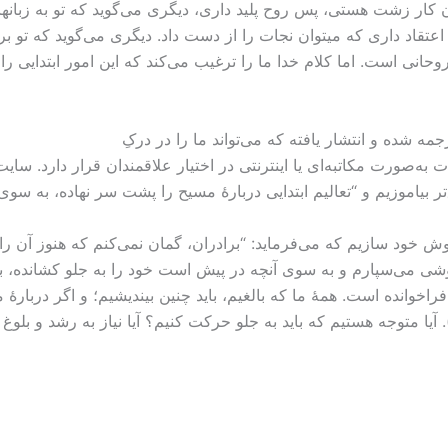
ن کار زشت هستی، پس روح پلید داری، دیگری می‌گوید که تو به زبانها
اعتقاد داری که میتوان نجات را از دست داد. دیگری می‌گوید که تو برا
 روحانی است. اما کلام خدا ما را ترغیب می‌کند که این امور ابتدایی
ه شده و انتشار یافته که می‌تواند ما را در درکِ
ه‌صورت مکاتبه‌ای یا اینترنتی در اختیار علاقمندان قرار دارد. سایت‌
تر بیاموزیم و “تعالیم ابتدایی دربارۀ مسیح را پشت سر نهاده، به ‌سو
خود سازیم که می‌فرماید: “برادران، گمان نمی‌کنم که هنوز آن را (ی
شی می‌سپارم و به‌ سوی آنچه در پیش است خود را به جلو کشانده، بر
خوانده است. همۀ ما که بالغیم، باید چنین بیندیشیم؛ و اگر دربارۀ مو
ما آشکار خواهد فرمود.” (رساله به فیلیپیان ۳:‏۱۳-‏۱۵). آیا متوجه هستیم که باید به جلو حرکت کنیم