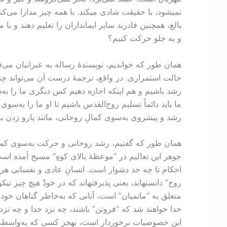
بالغ، همچنین قادرند سایر ایمانداران را تعلیم دهند و 
و به جلو حرکت کنیم؟
همان طور که خواندیم، نویسندۀ رساله به عبرانیان می‌
حالت استمراری. در واقع، ترجمۀ درست آن می‌تواند چنین 
رشد باشیم و هم اینکه اجازه دهیم کس دیگری ما را 
ما باید دائماً تسلیم روح‌القدس باشیم تا او ما را به
رشد و پیشروی به‌سوی کمالِ روحانی، مانند پارو زدن بر
همان طور که گفتیم، رشد روحانی و حرکت به‌سوی کمال،
احکام تا چه حد دشوار است. انسانِ عادی و نفسانی هرگ
روح” دانستهاند، یعنی پذیرفتهاند که در خودْ هیچ چیز 
متعلق به “ماتمیان” است، آنانی که به‌خاطر گناهان خود
خدا خواهند شد که “فروتن” باشند، چه نزد خدا و چه نزد 
این خصوصیات برخوردار است، بهجز کسی که به‌واسطۀ روح