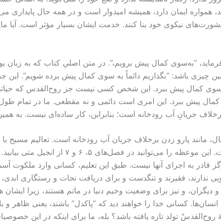
با مشورت‌های نیکوی خود بنا کنند. خدمت ایشان بسیار مؤثر است. آیا 
فرماید، “به‌سوی کمال پیش برویم،”. در متن اصلیِ کتاب که به زبان
چیزی باشد: “بگذاریم دائماً به‌ سوی کمال پیش برده شویم”. این جمله
به‌سوی کمال پیش ببرد. این شخص کسی نیست جز روح‌القدس که حیات
‌سوی کمال پیش ببرد. این امری است دائمی و نه مقطعی. ما در تمام طو
خلاف جریانِ آب رودخانه است؛ بنابراین، کار ساده‌ای نیست. به همی
 مانند پارو زدن برخلاف جریان آب رودخانه است. تعالیم مسیح با تع
جوهر این تعالیم در “موعظۀ بالای کوهِ” مسیح آمده
ز قادر به اجرای آنها نیست. طبق این تعلیم، کسانی وارد ملکوت آسم
نیکویی ندارند، فقیرند و تنگدست و برای دریافت نجات و رستگاری ابد
 و دیگران، و نیز برای وضعیت وخیم دنیا در ماتم هستند، زیرا ایشا
انسان‌ها. کسانی خدا را خواهند دید که “پاکدل” باشند، یعنی ظاهر و 
‌القدسْ تولد تازه یافته باشد؟ بله، ما برای اینکه در این خصوصیات