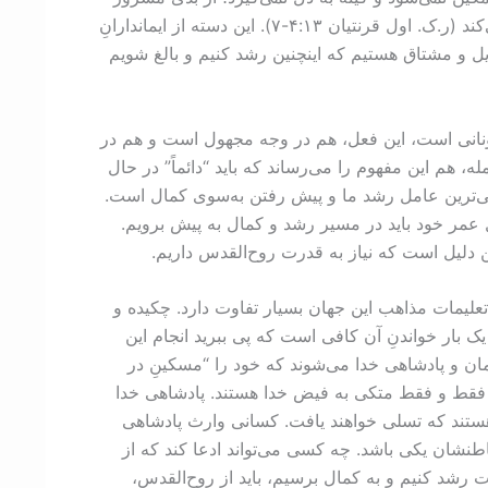
نمیشود، با حقيقت شادی میکند. با همه چیز مدارا می‌کند، همواره ايمان دارد، همیشه امیدوار است و در همه حال پایداری می‌کند (ر.ک. اول قرنتیان ۱۳:‏۴-‏۷). این دسته از ایماندارانِ
مایل و مشتاق هستیم که اینچنین رشد کنیم و بالغ شویم
 یونانی است، این فعل، هم در وجه مجهول است و هم در
، هم این مفهوم را می‌رساند که باید “دائماً” در حال
ی‌ترین عامل رشد ما و پیش رفتن به‌سوی کمال است.
ل عمر خود باید در مسیر رشد و کمال به پیش برویم.
ن دلیل است که نیاز به قدرت روح‌القدس داریم.
لیمات مذاهب اين جهان بسیار تفاوت دارد. چکیده و
 است. این موعظه را می‌توانید در فصل‌های ۵، ۶ و ۷ از انجیل متی بیابید. یک بار خواندنِ آن کافی است که پی ببرید انجام این
ان و پادشاهی خدا می‌شوند که خود را “مسکینِ در
ی، فقط و فقط متکی به فیض خدا هستند. پادشاهی خدا
ن هستند که تسلی خواهند یافت. کسانی وارث پادشاهی
باطنشان یکی باشد. چه کسی می‌تواند ادعا کند که از
 رشد کنیم و به کمال برسیم، باید از روح‌القدس،