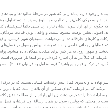
یماندار وجود دارد، ایماندارانی که هنوز در مرحلۀ شالوده‌ها و بنیاده
 و به درکی کامل‌تر از تعالیم، و به بلوغ رسیده‌اند. دستۀ اول، یعنی
گونه از آنها آزاد شوند. ایشان نیاز دارند کسی دائماً تشویقشان کند 
د، اصولی نظیر الوهیت مسیح، تثلیث، و واقعی بودن قیامت مردگان. این
برکات و کارهای خارقالعادۀ او می‌خواهند. مسيحيان شهر قرنتس، واقع
یبخشد. و ظهور روح، به هر کس برای منفعتِ همگان داده میشود. پول
رماید که قبلاً نیز به آن اشاره کرده‌ایم و در اینجا باز ضروری است آ
فهم کودک نباشید، بلک
 سر نهاده‌اند و به‌سوی کمال پیش رفته‌اند، کسانی هستند که در درک ا
‌کند که می‌فرماید، “غذای سنگین از آنِ بالغان است که با تمرین مد
مره، ارادۀ خدا را تشخیص دهند، زیرا این اراده را از مطالعۀ دقیق کلام
تنی است بر محبتی که پولس رسول در همان رسالۀ اول قرنتیان، فصل 
 ندارد. رفتار ناشایسته ندارد و نفع خود را نمی‌جوید؛ به آسانی خش