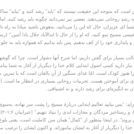
 است که متوجه این حقیقت نیستند که “باید” رشد کنند و “نباید” ساکن 
 رشدِ روحانی نمی‌دهند. بعضی نیز نمی‌دانند چگونه باید رشد کنند. ام
 ای عزیزان، حال که این را می‌دانید، به‌هوش باشید مبادا به راه ناد
پایداری خود را از کف بدهیم. پس باید بدانیم که همواره باید به جلو
، مطالب بسیار برای گفتن داریم، اما شرح آنها دشوار است، چرا که
نیاز دارید کسی اصول ابتدایی کلام خدا را دیگربار از آغاز به شما بیا
ا هنوز کودک است. امّا غذای سنگین از آنِ بالغان است که با تمرین م
ن ۵:‏۱۱-‏۱۴). بله، مطالب بسیاری برای آموختن هست. تجربیات روحانی بسیاری در انتظار م
نه انگیزه‌ای برای رشد دارند و نه اشتیاقی.
ید: “پس بیایید تعالیم ابتدایی دربارۀ مسیح را پشت سر نهاده، به‌سوی
مرگ،
 بروند”. در اینجا منظور از “کمال” همان سن کاملیت است، یعنی بلوغ
ا را دیگربار از آغاز به ایشان بیاموزاند. و اکنون ایشان را ترغیب می