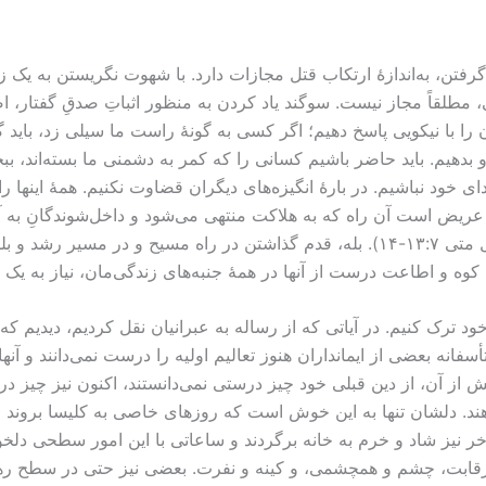
ن، به‌اندازۀ ارتکاب قتل مجازات دارد. با شهوت نگريستن به یک زن،
لقاً مجاز نیست. سوگند یاد کردن به منظور اثباتِ صدقِ گفتار، اصلاً
ان را با نیکویی پاسخ دهیم؛ اگر کسی به گونۀ راست ما سیلی زد، باید 
 بدهیم. باید حاضر باشیم کسانی را که کمر به دشمنی ما بسته‌اند، ب
ای خود نباشیم. در بارۀ انگیزه‌های دیگران قضاوت نکنیم. همۀ اینها ر
و عریض است آن راه که به هلاکت منتهی می‌شود و داخل‌شوندگانِ به
که به حیات منتهی می‌شود، و یابندگان آن کم‌اند.” (انجیل متی ۷:‏۱۳-‏۱۴). بله، قدم گذاشت
ه و اطاعت درست از آنها در همۀ جنبه‌های زندگی‌مان، نیاز به یک ع
ترک کنیم. در آیاتی که از رساله به عبرانیان نقل کردیم، دیدیم که نو
انه بعضی از ایمانداران هنوز تعالیم اولیه را درست نمی‌دانند و آن
یش از آن، از دین قبلی خود چیز درستی نمی‌دانستند، اکنون نیز چیز درس
دهند. دلشان تنها به این خوش است که روزهای خاصی به کلیسا بروند و س
نیز شاد و خرم به خانه برگردند و ساعاتی با این امور سطحی دلخوش
 رقابت، چشم و همچشمی، و کینه و نفرت. بعضی نیز حتی در سطح رهب