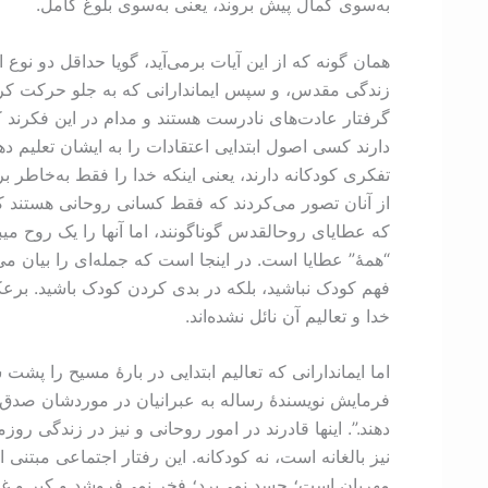
به‌سوی کمال پیش بروند، یعنی به‌سوی بلوغ کامل.
همان گونه که از این آیات برمی‌آید، گویا حداقل دو نوع ا
زندگی مقدس، و سپس ایماندارانی که به جلو حرکت کرده‌اند
گرفتار عادت‌های نادرست هستند و مدام در این فکرند که چ
دارند کسی اصول ابتدایی اعتقادات را به ایشان تعلیم ده
تفکری کودکانه دارند، یعنی اینکه خدا را فقط به‌خاطر 
که عطایای روحالقدس گوناگونند، اما آنها را يک روح م
“همۀ” عطایا است. در اینجا است که جمله‌ای را بیان می‌ف
خدا و تعالیم آن نائل نشده‌اند.
اما ایماندارانی که تعالیم ابتدایی در بارۀ مسیح را پشت
فرمایش نویسندۀ رساله به عبرانیان در موردشان صدق می
دهند.”. اینها قادرند در امور روحانی و نیز در زندگی روز
نیز بالغانه است، نه کودکانه. این رفتار اجتماعی مب
مهربان است؛ حسد نمی‌برد؛ فخر نمی‌فروشد و کبر و غرور