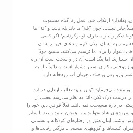
 به‌اندازۀ ارتکابِ خودِ عمل زنا گناه محسوب
 جايز نيست، چون “بلۀ” ما باید بله باشد و “نۀ” ما
گونۀ دیگر را نیز به‌طرف او برگردانیم؛ اگر کسی
بخشیم و به ایشان نیکی کنیم و دعای خیر برایشان
اهی دشوار را برای ما ترسیم می‌کنند. مسیح خودْ
 آن بسیارند. اما تنگ است آن در و سخت است آن راه
ن در راه مسیح و در مسیر رشد و بلوغ روحانی، کاری بسیار دشوار است و دائماً نیاز به
مر پارو زدن برخلاف جریان آبِ رودخانه دارد.
یسنده می‌فرماید: “پس بیایید تعالیم ابتدایی دربارۀ
ها را درست درک نکرده‌اند. به نظر می‌رسد بعضی از
تی در بارۀ مسیحیت نمی‌دانند. قبلاً قوانين دین خود را
رودهای شاد بخوانند و به هیجان بیایند و بعد با سایر
 باشند. اینان هنوز در رفتارهای کودکانه و نفسانی
ران کلیساها و گروههای مسیحی، درگیر رقابت‌ها و