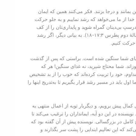
بمانند و درجا بزنند. فکر می‌کنند همین که ایمان
ا خدا از ما می‌خواهد که رشد نماییم و به جلو حرکت
رستِ بی‌دینان گمراه شوید و پایداری‌تان را از کف
بدهید، بلکه در فیض و شناخت خداوند و نجات‌دهندۀ ما عیسی مسیح نمو کنید، که او را از حال تا ابدالآباد جلال باد! آمین.” (رسالۀ دوم پطرس ۳:‏۱۷-‏۱۸). به بیانی دیگر، اگر رشد
 حرکت کنیم.
 گوشهای شما سنگین شده است. براستی که پس از گذشت
موزاند. شما محتاج شیرید، نه غذای سنگین! هر که
داوم، خود را تربیت کرده‌اند که خوب را از بد تشخیص
ا است. اما اول باید در مسیر رشد قرار بگیریم تا به‌تدریج اینها را
 کمال پیش برویم، و دیگربار توبه از اعمال منتهی به
 و ایمان به خدا، و آموزشِ تعمیدها، و دستگذاری‌ها، و رستاخیز مردگان و مجازات ابدی را بنیاد ننهیم.” (عبرانیان ۶:‏۱-‏۲). نویسنده در این دو آیه، ایمانداران را ترغیب می‌کند تا
 کامل در بزرگسالی. نویسنده پیش از آن گفته بود که
‌کند که این تعالیم ابتدایی را پشت سر بگذارند و