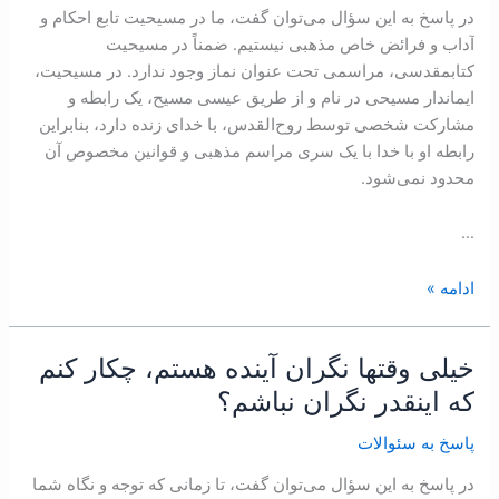
است؟
در پاسخ به اين سؤال می‌توان گفت، ما در مسيحيت تابع احکام و
آداب و فرائض خاص مذهبی نيستيم. ضمناً در مسيحيت
کتابمقدسی، مراسمی تحت عنوان نماز وجود ندارد. در مسيحيت،
ايماندار مسيحی در نام و از طريق عيسی مسيح، يک رابطه و
مشارکت شخصی توسط روح‌القدس، ‌با خدای زنده دارد، بنابراين
رابطه او با خدا با يک سری مراسم مذهبی و قوانين مخصوص آن
محدود نمی‌شود.
…
ادامه »
خيلی وقتها نگران آينده هستم، چکار کنم
خيلی
وقتها
که اينقدر نگران نباشم؟
نگران
پاسخ به سئوالات
آينده
هستم،
در پاسخ به اين سؤال می‌توان گفت، تا زمانی که توجه و نگاه شما
چکار