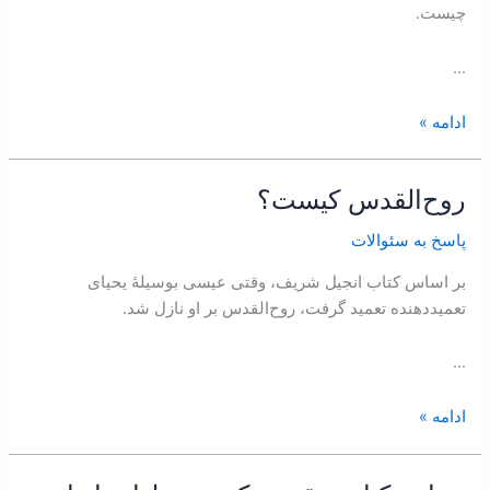
چیست.
…
ادامه »
روح‌القدس کیست؟
روح‌القدس
کیست؟
پاسخ به سئوالات
بر اساس کتاب انجيل شريف، وقتی عیسی بوسیلۀ یحیای
تعمید‌دهنده تعمید گرفت، روح‌القدس بر او نازل شد.
…
ادامه »