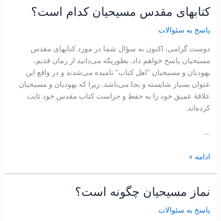
نجات
كتابهای مقدس مسیحیان كدام است؟
كتابهای
یابد؟
مقدس
پاسخ به سئوالات
مسیحیان
كدام
دوست گرامی، اكنون به سؤال شما در ‌مورد كتابهای مقدس
است؟
مسیحیان پاسخ خواهم داد. بطوریكه می‌دانید از زمان قدیم،
یهودیان و مسیحیان “اهل كتاب” نامیده می‌شدند و در واقع این
عنوان بسیار شایسته و بجا می‌باشد. زیرا كه یهودیان و مسیحیان
علاقۀ عمیق خود را به حفظ و حراست كتاب مقدس خود ثابت
كرده‌اند.
…
ادامه »
نماز مسيحيان چگونه است؟
نماز
مسيحيان
پاسخ به سئوالات
چگونه