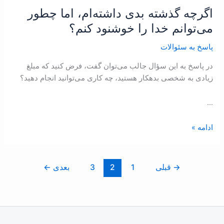
اگرچه گذشته بدی داشته‌ام، اما چطور
اگرچه
گذشته
می‌توانم خدا را خوشنود کنم؟
بدی
پاسخ به سئوالات
داشته‌ام،
اما
در پاسخ به اين سؤال جالب می‌توان گفت، فرض کنید که مبلغ
چطور
زیادی به شخصی بدهکار هستید، چه کاری می‌توانید انجام دهید؟
می‌توانم
خدا
…
را
خوشنود
ادامه »
کنم؟
→
قبلی
1
2
3
بعدی
←