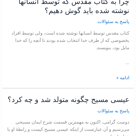
چرا به کتاب ‌مقدس که توسط انسانها
چرا
به
نوشته شده باید گوش دهیم؟
کتاب
پاسخ به سئوالات
‌مقدس
که
کتاب ‌مقدس توسط انسانها نوشته شده است، ولی توسط افراد
توسط
بخصوصی که از طرف خدا انتخاب شده بودند تا آنچه را که خدا
انسانها
مایل بود، بنویسند.
نوشته
شده
…
باید
گوش
ادامه »
دهیم؟
عیسی مسیح چگونه متولد شد و چه کرد؟
عیسی
مسیح
پاسخ به سئوالات
چگونه
متولد
دوست گرامی، اکنون به مهمترین قسمت شرح ایمان مسیحی
شد
می‌رسیم و آن عبارتست از اینکه عیسی مسیح کیست و رابطۀ او با
و