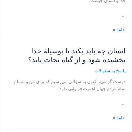
خدا و انسان چیست.
چه
کرد؟
…
ادامه »
انسان چه باید بکند تا بوسیلۀ خدا
انسان
چه
بخشیده شود و از گناه نجات یابد؟
باید
پاسخ به سئوالات
بکند
تا
دوست گرامی، اکنون به سؤالی می‌رسیم که برای من و شما و
بوسیلۀ
تمام مردم جهان اهمیت فراوانی دارد.
خدا
بخشیده
…
شود
و
ادامه »
از
گناه