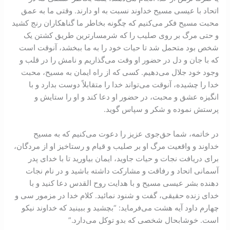
اتحاد با عيسی مسيح خداوند نسبت به او دارند. وقتی ما به عمق
محبت مسيح فکر می‌کنيم که چگونه بخاطر ما گناهکاران رنج کشيد
و حتی مرگ بر روی صليب را که شرمسارترين طريق کشتن يک
شخص بود متحمل شد تا حيات خود را به ما ببخشد، آنوقت است
که با جان و دل در حضور او وقت می‌گذاريم و نامش را در قلب و
وجود خود جلال می‌دهيم. کسی که از راه ايمان به مسيح، محبت
خدا را چشيده، آنوقت می‌تواند خدا را متقابلاً دوست بدارد و با
انگيزه عشق و محبت، در حضور او دعا کند و او را ستايش و
پرستش نموده و شکر و سپاس گويد.
در خاتمه، شما حق‌جوی عزيز را دعوت می‌کنيم که به مسيح
خداوند و واقعيت مرگ او بر صليب و قيام و رستاخيز او از مردگان،
برای دريافت نجات و حيات جاويد، ايمان بياوريد تا با خدای پدر
آسمانی اتحاد و رفاقت و مشارکت داشته باشيد و در نام نجات
دهنده بشر عيسی مسيح و با هدايت روح القدس دعا کنيد و با
خدای زنده حقيقی، گفت و شنود نمائيد. کلام خدا در مزمور سی و
چهارم داود آيه هشت می‌فرمايد: “بچشيد و ببينيد که خداوند نيکو
است. خوشابحال شخصی که بدو توکل می‌دارد.”