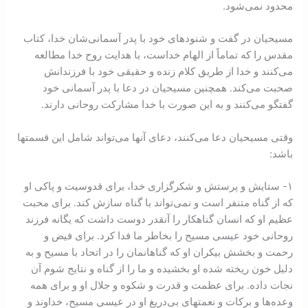
محدود نمی‌شود.
مسيحيان در گفت و شنود‌های خود با پدر آسمانی‌شان خدا، کتاب
مقدس را که تماماً از الهام خداست، با هدايت روح خدا مطالعه
می‌کنند و خدا از طريق کلام زنده و حقيقی خود با فرزندانش
صحبت می‌کند. همچنين مسيحيان در دعا با پدر آسمانی خود
گفتگو می‌کنند و به اين صورت با خدا مشارکت روحانی دارند.
وقتی مسيحيان دعا می‌کنند، دعای آنها می‌تواند شامل اين قسمتها
باشد:
١- ستايش و پرستش و شکرگزاری خدا، برای قدوسيت و پاکی او
که از گناه متنفر است و نمی‌تواند با گناه سازش کند. برای محبت
عظيم او که انسان گناهکار را آنقدر دوست داشت که يگانه فرزند
روحانی خود عيسی مسيح را بخاطر ما فدا کرد. برای فيض و
رحمت و بخشش بيکران او که گناهانمان را در اتحاد با مسيح و به
دليل خون ريخته شده او بخشيده و ما را از گناه و نتايج شوم آن
نجات داده. برای عظمت و قدرت و شکوه و جلال او و برای همه
وعده‌ها و برکات و نعمتهای بی‌دريغ او در عيسی مسيح، خداوند و