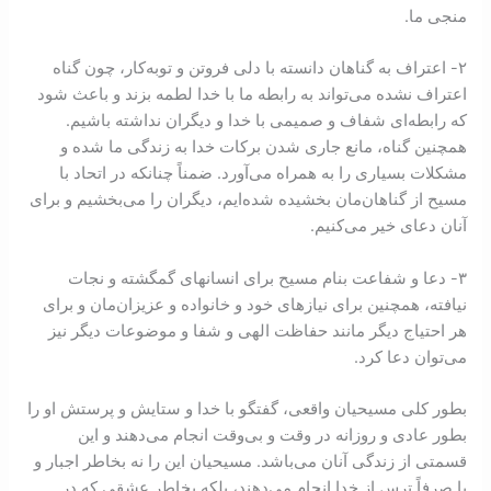
منجی ما.
٢- اعتراف به گناهان دانسته با دلی فروتن و توبه‌کار، چون گناه
اعتراف نشده می‌تواند به رابطه ما با خدا لطمه بزند و باعث شود
که رابطه‌ای شفاف و صميمی با خدا و ديگران نداشته باشيم.
همچنين گناه، مانع جاری شدن برکات خدا به زندگی ما شده و
مشکلات بسياری را به همراه می‌آورد. ضمناً چنانکه در اتحاد با
مسيح از گناهان‌‌مان بخشيده شده‌ايم، ديگران را می‌بخشيم و برای
آنان دعای خير می‌کنيم.
٣- دعا و شفاعت بنام مسيح برای انسانهای گمگشته و نجات
نيافته، همچنين برای نيازهای‌ خود و خانواده و عزيزان‌مان و برای
هر احتياج ديگر مانند حفاظت الهی و شفا و موضوعات ديگر نيز
می‌توان دعا کرد.
بطور کلی مسيحيان واقعی، گفتگو با خدا و ستايش و پرستش او را
بطور عادی و روزانه در وقت و بی‌وقت انجام می‌دهند و اين
قسمتی از زندگی آنان می‌باشد. مسيحيان اين را نه بخاطر اجبار و
يا صرفاً ترس از خدا انجام می‌دهند، بلکه بخاطر عشقی که در