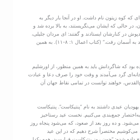
ی که کوه زیتون نام داشت. او در آنجا بار دیگر به
در حالی که ایشان می‌نگریستند، به بالا برده شد و
وش در کنارشان ایستادند و گفتند: ای مردان جلیلی،
چرا ایستاده به آسمان چشم دوخته‌اید؟ همین عیسی که از میان شما به آسمان برده شد، باز خواهد آمد، به همین‌گونه که دیدید به آسمان رفت.” (کتاب اعمال ۱: ‏۸-‏۱۱). به همین
ده بود که شاگردانش باید به همین منظور، از اورشلیم
لاخانه‌ای گرد می‌آمدند و وقت خود را صرف دعا و عبادت
ح‌القدس، خواهند توانست در تمامی نقاط جهان آن
دیان عیدی داشتند به نام “پنتیکاست”. پنتیکاست
ا به‌اختصار جمع‌بندی می‌کنیم. نخست عید رستاخیز
‌شود. و ده روز بعد از صعود، که می‌شود پنجاه روز
، می‌کوشیم مختصراً شرح دهیم که در این عید
شرح داده شده: “چون روز پنتیکاست فرارسید، همه یکدل