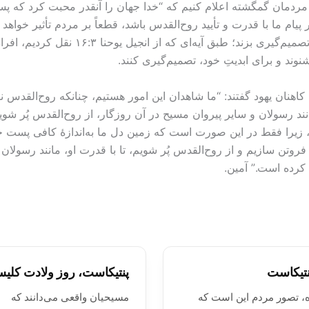
 مردمان گمگشته اعلام کنیم که “خدا جهان را آنقدر محبت کرد که پسر یگ
بلکه حیات جاویدان یابد.” (انجیل یوحنا ۳: ‏۱۶). اگر پیام ما با قدرت و تأیید روح‌القدس باشد، ق
بشنود، ایمان خواهد آورد، اما سبب خواهد شد
شنوند و برای ابدیتِ خود، تصمیم‌گیری کنند.
هنان یهود گفتند: “ما شاهدان این امور هستیم، چنانکه روح‌القدس 
ا نیز اگر می‌خواهیم مانند رسولان و سایر پیروان مسیح در آن روزگار، از روح‌الق
، زیرا فقط در این صورت است که زمین دل ما به‌اندازۀ کافی پست خواه
تن سازیم و از روح‌القدس پُر شويم، تا با قدرت او، مانند رسولان ب
کرده است.” آمین.
نتیکاست
پنتیکاست، روز ولادت کلیس
، تصور مردم این است که
مسیحیان واقعی می‌دانند که