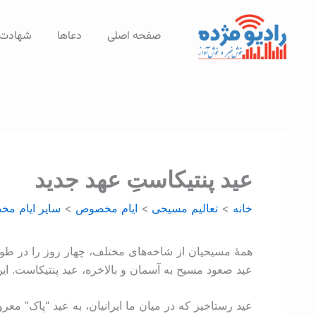
رش
ه
صفحه اصلی
دعاها
شهادت‌
حتوا
عید پنتیکاستِ عهد جديد
خانه
تعالیم مسیحی
ايام مخصوص
ساير ايام م
همۀ مسیحیان از شاخه‌های مختلف، چهار روز را در طول 
عید صعود مسیح به آسمان و بالاخره، عید پنتیکاست. ا
عید رستاخیز که در میان ما ایرانیان، به عید “پاک” مع