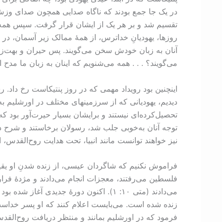
در یک جا جمع بودند که ناگاه صدایی همچون صدای وزش تند
تقسیم شد و بر هر یک از ایشان قرار گرفت. سپس همه از
روزها، یهودیانِ خداترس، از همۀ ممالک زیر آسمان، در
آنان به زبان خودش سخن می‌گویند. پس حیران و بهت‌زد
می‌گویند؟ . . . همه می‌شنویم که اینان به زبان ما مدح اعمال 
اینچنین بود رویداد مهمی که در روز پنتیکاست رخ داد.
دیدیم، یهودیانی که از سرزمینهای مختلف در اورشليم به س
تحصیل‌کرده‌ای نیستند و برایشان بسیار حیرت‌آور بود ک
توجه آنان به‌خوبی جلب شد، رسولان برخاستند و شرح دا
نیز خواهند توانست مانند انبیا، تحت هدایت روح‌القدس، اله
فراموش نکنیم که شاگردان عیسی، از زنده شدنِ او یق
فلسطین می‌رفتند، معجزات انجام می‌دادند و مژدۀ فرارسی
می‌دادند (متی ۱۰: ‏۱). اکنون دورۀ جد
زنده شده است. می‌بایست اعلام کنند که او پسر خداست 
فرمود که در اورشلیم بمانند و منتظر دریافت روح‌القدس