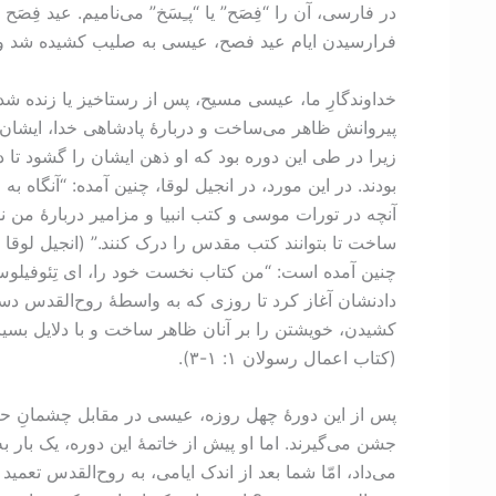
در فارسی، آن را “فِصَح” یا “پـِسَخ” می‌نامیم. عید ف
فرارسيدن ايام عيد فصح، عيسی به صلیب کشیده شد و 
خداوندگارِ ما، عیسی مسیح، پس از رستاخیز یا زنده شد
پیروانش ظاهر می‌ساخت و دربارۀ پادشاهی خدا، ایشان ر
زیرا در طی این دوره بود که او ذهن ایشان را گشود تا
بودند. در این مورد، در انجیل لوقا، چنین آمده: “آنگاه 
آنچه در تورات موسی و کتب انبیا و مزامیر دربارۀ من 
چنین آمده است: “من کتاب نخست خود را، ای تِئوفیلو
دادنشان آغاز کرد تا روزی که به واسطۀ روح‌القدس دستو
کشیدن، خویشتن را بر آنان ظاهر ساخت و با دلایل بسی
(کتاب اعمال رسولان ۱: ‏۱-‏۳).
پس از این دورۀ چهل روزه، عیسی در مقابل چشمانِ حیرت‌
جشن می‌گیرند. اما او پیش از خاتمۀ این دوره، یک بار ب