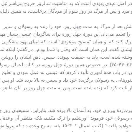
ِصَح در اصل عیدی یهودی است که به مناسبت سالروز خروج بنی‌اسرائی
مرد و پس از مرگ در روز سوم از مردگان برخاست، به همین دلیل، 
نش بعد از مرگ، به مدت چهل روز، خود را زنده به رسولان و سایر
ا تعلیم می‌داد. این دورۀ چهل روزه برای شاگردان عیسی بسیار مهم 
 درک کنند که او همان “مسیحِ موعودی” است که انبیای یهود پیشگویی 
به ایشان گفت، این همان است که وقتی با شما بودم، می‌گفتم؛ اینکه تما
نوشته شده است، باید به حقیقت بپیوندد. سپس، ذهن ایشان را روشن
ساخت تا بتوانند کتب مقدس را درک کنند.” (انجیل لوقا ۲۴: ‏‏۴۴-‏۴۵). در خصوص همین دورۀ چهل روزه، در کتاب اعمال رس
س، در باب همۀ اموری تألیف کردم که عیسی به عمل نمودن و تعلیم
رهایی به رسولان برگزیدۀ خود داد و سپس به بالا برده شد. او پس ا
ار ثابت کرد که زنده شده است. پس به مدت چهل روز بر آنان ظاهر م
زدۀ پیروان خود، به آسمان بالا برده شد. بنابراین، مسیحیان روز چه
ه رسولان خود فرمود: “اورشلیم را ترک مکنید، بلکه منتظر آن وعدۀ پدر
می‌داد، امّا شما بعد از اندک ايامی، به روح‌القدس تعمید خواهید یافت.”