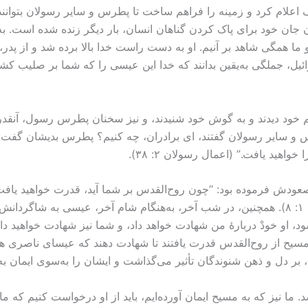
ف اعلام کرد و زمینه را فراهم ساخت تا پطرس و سایر رسولان بتوانن
جان خود برای پاک کردن گناهان انسان، بار دیگر زنده شده است. 
ا همگی شاهد بر آنیم. او به دست راست خدا بالا برده شد و از پدر، 
 خود دیدند و به گوش خود شنیدند، و نیز سخنان پطرس رسول، آنقدر با
س و سایر رسولان گفتند، ای برادران، چه کنیم؟ پطرس بدیشان گفت: 
د یافت.” (اعمال رسولان ۲:‏ ‏‏۳۸).
دش فرموده بود: “چون روح‌القدس بر شما آید، قدرت خواهید یافت و
یهودیه و سامِره و تا دورترین نقاط جهان.” (کتاب اعمال ۱: ‏۸). همچنین، در شب آخر، به‌هنگام ش
مسیح از روح‌القدس قدرت یافتند تا شهادت دهند که عیسای ناصری ه
، بر دل و ذهن شنوندگان تأثیر می‌گذاشت و ایشان را به‌سوی ایمان 
 ما نیز که به مسیح ایمان آورده‌ایم، باید از او درخواست کنیم که ما را