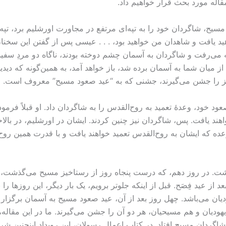
اله مورد بحث قرار خواهیم داد.
مسیح، شاگردان خود را به تپه‌ای مرتفع در مجاورت اورشلیم برد، تپه‌ا
 یافت و شاهدان من خواهید بود، . . . عیسی پس از گفتن این سخنان، 
می‌رفت و شاگردان به آسمان چشم دوخته بودند، ناگاه دو مردِ سفیدپ
یز را جشن می‌گیرند، جشنی که به “عید صعود مسیح” معروف است.
ود خود، وعدۀ تعمید به روح‌القدس را به شاگردان داد. او قبلاً فرمو
واهند یافت. پس، شاگردان نیز چنین کردند. ایشان در اورشلیم، در با
 وعده که ایشان به روح‌القدس تعمید خواهند یافت و با قدرت همین رو
شت. در روز دهم، که درست پنجاه روز از رستاخیز مسیح می‌گذشت، یهو
عد از عید فِصَح. قبل از اینکه جلوتر برویم، یک بار دیگر، این روزها ر
ن می‌باشد. چهل روز بعد از آن، عید صعود مسیح به آسمان برگزار می
یهودیان و هم مسیحیان، هر دو آن را جشن می‌گیرند. ما در این مقاله
 شاگردان مسیح افتاد. در کتاب اعمال رسولان، این رویداد اینچنین 