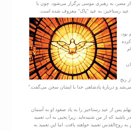
ل از مصر، به رهبری موسی برگزار می‌شود. چون با
عید رستاخیز، به عید “پاک” معروف شده است.
بود،
کرده
م
ولان
ز رنج
ی‌شد و دربارۀ پادشاهی خدا با ایشان سخن می‌گفت.”
لم پس از عید رستاخیز را به یاد صعود او به آسمان
 باشید که از من شنیده‌اید. زیرا یحیی به آب تعمید
 (کتاب اعمال ۱: ‏۴-‏۵). بله، مسیح وعده داد که پیروانش به روح‌القدس تعمید خواهند یافت. اما این تعمید به