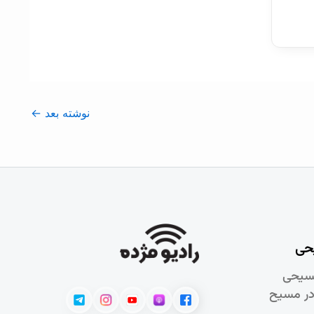
نوشته بعد
←
حی
سيحی
در مسيح