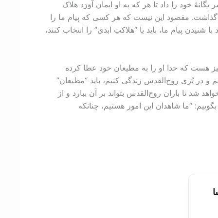
انۀ خود را داد تا هر که به او ایمان آوَرَد هلاک
طعاً بر مردم تأثیر خواهد گذاشت. مقصود این نیست که هر کسی که پیام ما را
 دست به تصمیم‌گیری بزند؛ طبق آیه‌ای که از انجیل یوحنا ۳:‏۱۶ نقل کردیم، افراد با شنیدن پیام ما، باید یا “هلاکتِ ابدی” را انتخاب کنند،
نیز هست که خدا او را به مطیعان خود عطا کرده
دس پُر شویم و در پُری روح‌القدس زندگی کنيم، باید “مطیعان”
د شد تا باران روح‌القدس بتواند بر آن ببارد و از
گوییم: “ما شاهدان این امور هستیم، چنانکه
ا