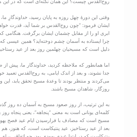
روح‌القدس چیست؟ این همان نکته‌ای است که در این مق
وقتی این دورۀ چهل روزه به پایان رسید، خداوندگارِ ما، 
ایشان فرمود: “چون روح‌القدس بر شما آید، قدرت خواهید
ابری او را از مقابل چشمان ایشان برگرفت. هنگامی که 
دلیل است که مسیحیان چهلمین روز بعد از عید رستاخ
اما همانطور که ملاحظه کردید، خداوندگار ما، پیش از صع
جدا نشوند، و بعد از اندک ايامی، به روح‌القدس تعمید خ
می‌کردند و منتظر بودند تا وعدۀ مسیح تحقق یابد، این
روزگار، شاهدان مسیح باشند.
به این ترتیب، از روز صعود مسیح به آسمان ده روز گذ
کلمه‌ای یونانی است به معنی “پنجاهه”، یعنی پنجاه روز ب
مسیح است که مصادف با فرارسيدن ايام عيد فصح یهودیا
بعد از عید رستاخيز، عید پنتیکاست است، که هنوز، هم 
پنتیکاست که در ابتدا عیدی یهودی بود، چه اتفاقی برای