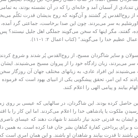
بادی از آسمان آمد و خانه‌ای را که در آن نشسته بودند، به تمامی پُر
 روح‌القدس پُر گشتند و آن‌گونه که روح بدیشان قدرت تکلّم می‌بخشی
 اورشلیم به سر می‌بردند. چون این صدا برخاست، جماعتی گرد آمده،
ه، گفتند، مگر اینها که سخن می‌گویند جملگی اهل جلیل نیستند؟ پس 
عظیم خدا را می‌گویند.” (کتاب اعمال ۲: ‏۱-‏۱۱).
 رسولان و سایر شاگردان مسیح، از روح‌القدس پُر شدند و شروع کردن
ر می‌بردند، زبان زادگاه خود را از پیروان مسیح می‌شنیدند. ایشان از 
ه می‌شنیدند این افراد عادی، به زبانهای مختلف جهان آن روزگار سخن
دند که این امر، تحقق پیشگویی یکی از انبیای یهود است که فرموده 
ام بیابند و پیامی الهی را اعلام کنند.
ین حاصل کرده بودند. این شاگردان، در سالهایی که عیسی بر روی 
دنِ ملکوت یا پادشاهی خدا را اعلام می‌کردند. اما این کار را با اق
یدی آغاز شده بود و ایشان به قدرتی جدید نیاز داشتند تا شهادت دهند که ع
و برای پرداختن کفارۀ گناهانِ بشر جان فدا کرده است. به همین دل
 باشند تا قدرت بیابند و شاهدان او باشند. و این همان امری است که