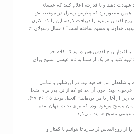
د شهادت دهند و با قدرت، اعلام کنند که عیسای
به همین منظور بود که پطرسِ رسول در موعظه‌اش
روح‌القدسِ موعود را دریافت کرده، این را که اکنون
می‌بینید و می‌شنوید، فرو ریخته است . . . پس قوم اسرائیل، جملگی به‌یقین بدانند که خدا این عیسی را که شما بر صلیب کشیدید، خداوند و مسیح ساخته است.” (اعمال رسولان ۲:
 اقتدارِ روح‌القدس همراه بود که کلام خدا
توبه کنید و هر یک از شما به نام عیسی مسیح برای
 شاهدان من خواهید بود، در اورشلیم و تمامی
ام آخر، عيسی به شاگردانش فرموده بود: “چون آن مدافع که از نزد پدر برای شما
می‌فرستم بیاید، یعنی روح راستی که از پدر صادر می‌شود، او خودْ دربارۀ من شهادت خواهد داد، و شما نیز شهادت خواهید داد، زیرا از آغاز با من بوده‌اید.” (انجیل یوحنا ۱۵: ‏۲۶‌-‏۲۷).
مان مسیح موعود بوده که برای نجات جهان آمده
به عیسی مسیح هدایت می‌کرد.
 از روح‌القدس پُر سازد تا بتوانیم با گفتار و