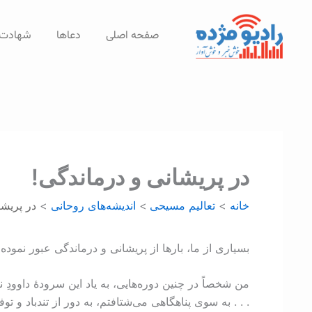
رش
ه
صفحه اصلی
دعاها
شهادت‌
حتوا
در پریشانی و درماندگی!
خانه
تعالیم مسیحی
اندیشه‌های روحانی
در پریشا
بسیاری از ما، بارها از پریشانی و درماندگی عبور نموده
من شخصاً در چنین دوره‌هایی، به ‌یاد این سرودۀ داوودِ 
. . . به سوی پناهگاهی می‌شتافتم، به دور از تندباد و توفان!” (مزمور ۵۵: ‏۶-‏۸). ما ايمانداران مسيحی، بايد پيوسته به‌خاطر داشته باش