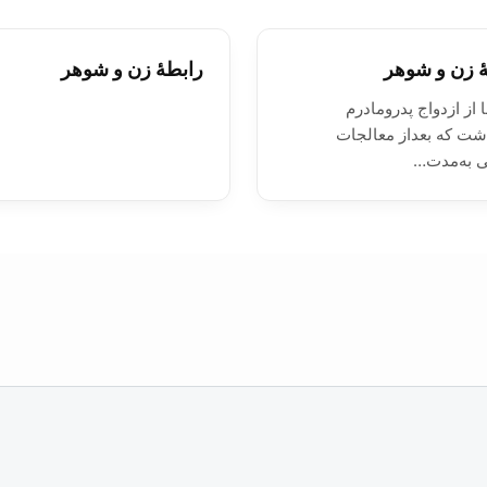
 زن و شوهر
رابطۀ زن و شوهر
 از ازدواج پدرومادرم
شت که بعداز معالجات
ی به‌مدت…