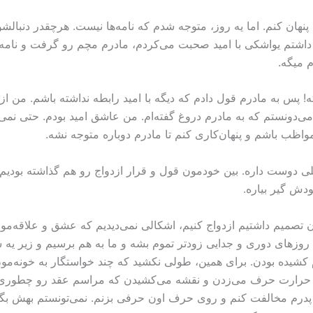
نهان کنم. اما یه روز، متوجه شدم که نامه‌ها نیست. هرچقدر دنبا
 که داشتم یواشکی با امید صحبت می‌کردم، مادرم مچم رو گرفت و نامه‌
م میگه.
 پس به مادرم قول دادم که دیگه با اميد رابطه نداشته باشم. من ازش 
ی‌دونستم که به مادرم دروغ گفته‌ام. من عاشق امید بودم. حتی نمی‌تو
ظب باشم و پنهان‌کاری کنم تا مادرم دوباره متوجه نشه.
ی دوست داره. بین خودمون قول و قرار ازدواج رو هم گذاشته بودیم
دش گیر بیاره.
تصمیم داشتیم ازدواج کنیم، اشکالی نمی‌دیدیم که عشق و علاقه‌مون
 روزهای دوری و جدایی زودتر تموم بشه و ما به هم برسیم و زیر یه 
ام کشیده بودن. برای همین، طولی نکشید که چند خواستگار به خونه‌مون
 حرارت حرف می‌زدن و نقشه می‌کشیدن که مراسم عقد رو چطوری بر
پدرم مخالفت کنم و روی حرف اون حرفی بزنم. نمی‌تونستم بهش بگم