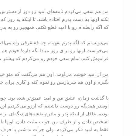
من هم سعی می‌کردم نامه‌های امید رو دور از دسترس پ
نکنه اونها به دست پدرم افتاده باشه. تا اینکه یه روز
که اگه رابطه‌ام رو با امید قطع نکنم، همه­چیز رو به پدر
می‌دونستم که اگه پدرم بفهمه، چه قشقرقی راه می‌افته!
می‌خواست اونها رو برای روز مبادا نگه داره! خودم هم م
فراموش کنم. تمام سعی خودم رو می‌کردم که بیشتر موا
من از امید خوشم می‌اومد. اون هم می‌گفت که منو خیل
بگیرم و اون هم سربازیش رو تموم کنه و کاری برای خو
با گذشت زمان، عشق من و امید عمیق‌تر شده بود. چون 
اونقدر همدیگه رو دوست داشتیم که آرزو می‌کردیم این
بودیم. غافل از اینکه پدر و مادرم نقشه‌های دیگه‌ای بر
تشخیص دادن و از طرف من جواب مثبت دادن. اونها با
فقط به امید فکر می‌کردم. ولی جرأت نداشتم با حرف 