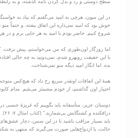
سطح دوستی و رد و بدل کردن نامه گذشته، و به رابط
در این میون، هرچی به امید می‌گفتم که بیاد به خواستگار
خوش بود که امید نمی‌ذاره این اتفاق بیفته، و حتماً م
شروع کنیم. حاضر بودم با امید به هر جایی برم و در ه
اما روزگار اون‌طوری که من می‌خواستم، پیش نرفت. ک
با این حقیقت روبه­رو شدم، نمی‌دونید به چه حالی افتا
بده. اما انگار امید دیگه منو نمی‌شناخت.
همۀ این اتفاقات اونقدر سریع رخ داد که هیچ‌کس متوجه
اختیار اون گذاشتم، از خودم مشمئز می‌شم. مدام کابوس 
دوستان عزیز، متأسفانه باید بگوییم که غریزۀ جنسی در
درا
باید بسیار مراقب باشید تا در این سنین، دچار عشق‌های 
حالت، یا ازدواج‌هایی صورت می‌گیرند که منتهی به شکست