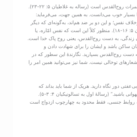
توصیۀ کتاب‌مقدس به مسیحیان، به‌ویژه به نوجوانان و جوانان، این است که خویشتنداری پیشه کنند. خویشتنداری نیز یکی از ثمرات روح‌القدس است (رساله به غلاطیان ۵: ‏۲۲-‏‏۲۳).
 بسیار خوب می‌دانست. به همین جهت، می‌فرماید:
لاف نفس؛ و این دو بر ضد هم‌اند، به‌گونه‌ای که دیگر
نمی‌توانید هر آنچه را که می‌خواهید، به‌جا آورید. امّا اگر از روح هدایت شوید، دیگر زیر شریعت نخواهید بود.” (رساله به غلاطیان ۵: ‏۱۶-‏۱۸). منظور کلاً این است که نفس امّاره، یا
ّان زندگی، به دست روح‌القدس، یعنی روح پاک خدا است.
ان ساکن باشد و ایشان را برای شهادت دادن و
ه دست روح‌القدس بسپارید. نگارندۀ این سطور که در
عارهای توخالی نیست. شما نیز می‌توانید همین امر را
عفتی دور نگاه دارید. هریک از شما باید بداند که
چگونه در پاکی و برازندگی، بدن خود را تحت تسلّط نگاه دارد. نباید همانند قومهایی که خدا را نمی‌شناسند، دستخوش امیال شهوانی باشید.” (رسالۀ اول به تسالونیکیان ۴: ‏۳-‏۵).
 که روابط جنسی، فقط محدود به چهارچوب ازدواج است