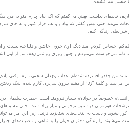
ۀ جنسی هم کشیده.
یم، فایده‌ای نداشت. بهش می‌گفتم که اگه نیاد، پدرم منو به مرد دیگه
نو نجات می‌ده. حتی بهش گفتم که بیاد و با هم فرار کنیم و به جای 
ر شرایطی زندگی کنم.
م‌کم احساس کردم امید دیگه اون جوون عاشق و دلباخته نیست و از
دم! دلم می‌خواست می‌مردم و چنین روزی رو نمی‌دیدم. من از اون انت
 نشد من چقدر افسرده شده‌ام. عذاب وجدان سختی دارم. وقتی یادم م
می‌بینم و کلمۀ “زنا” از ذهنم بیرون نمی‌ره. کارم شده اشک ریختن و
 انسان، خصوصاً در جوانان، بسیار نیرومند است. حضرت سلیمان دربارۀ
فکنده و کشتگانش بی‌شمارند.” (کتاب امثال ۷: ‏۲۶). ترشحات هورمونی در سنین نوجوانی بسیار زی
کور نشوید و دست به انتخاب‌های شتابزده نزنید، زیرا این امر می‌توا
 می‌شوند، یا زندگی دختران جوان را به تباهی و مصیبت‌های جبران‌ن