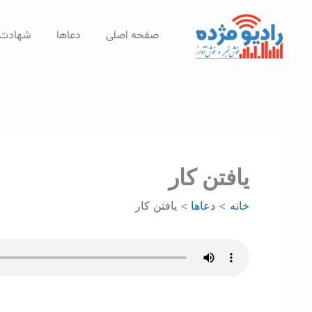
رش
ه
صفحه اصلی
دعاها
شهادت‌
حتوا
يافتن کار
خانه
دعاها
يافتن کار