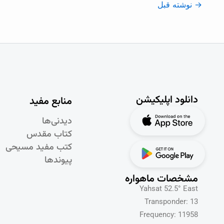
→
نوشته قبل
دانلود اپلیکیشن
منابع مفید
دیدنی‌ها
کتاب مقدس
کتب مفید مسیحی
پیوندها
مشخصات ماهواره
Yahsat 52.5° East
Transponder: 13
Frequency: 11958