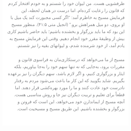
ظرفشویی هست. من لیوان خود را شستم و به خودم افتخار کردم
که قانون را رعایت کرده‌ام. اما درست در همان لحظه، این
فرمایش مسیح به خاطرم آمد: “اگر کسی مجبورت کند یک میل با
او بروی، دو میل همراهش برو.” (انجیل متی ۵:‏۴۱). منظور مسیح
این بود که ما باید بزرگوار و بخشنده باشیم؛ باید حاضر باشیم کاری
بیش از وظیفۀ مقرر خود انجام دهیم. وقتی این فرمایشِ مسيح به
یادم آمد، از خود شرمنده شدم، و لیوانهای بقیه را نیز شستم.
مسیح از ما می‌خواهد که درستکاری‌مان به فراسوی قانون و
مقررات برود، به‌جایی که نه تنها سهم خود را به‌جا بیاوریم، بلکه
ایثار و بزرگواری کنیم، و اگر لازم باشد، سهم دیگران را نیز برعهده
بگیریم. شاید بگویید که این کار ما باعث می‌شود مردم به رفتار
نادرست خود عادت کنند و ما را مورد بهره‌کشی قرار دهند. اما
قطعاً برای تعلیم و تربیت دیگران نیز جا و روش مناسبی هست.
آنچه مسیح از ايماندارنِ خود می‌خواهد، این است که فروتن و
بزرگوار و بخشنده باشیم. این طريق مسیح و مسيحيت است.