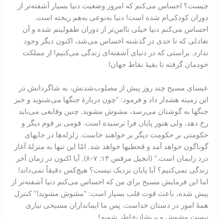
چیست؟ احساس می‌کنم که امروز وضعیت دنیا بسیار آشفته‌تر از
دوران کودکی‌ام شده است! دنیا به‌نوعی به‌هم ریخته است.
احساس می‌کنم دنیا خیلی ناامن‌تر از دوران طفولیتم شده و آن
تعادلی که تا حدی در گذشته احساس می‌شد، اکنون دیگر وجود
ندارد. براستی که در دنیای آشفته‌ای زندگی می‌کنیم! از مملکت
خودمان گرفته تا بقیۀ نقاط جهان!
عیسای مسیح چند روز پیش از مصلوب‌شدنش، به شاگردانش در
این زمینه هشدار داد و فرمود: “چون دربارۀ جنگها می‌شنوید و خبر
جنگها به گوشتان می‌رسد، مشوش مشوید. چنین وقایعی می‌باید
رخ دهد، ولی هنوز پایان فرا نرسیده است. قومی بر قوم دیگر و
حکومتی بر حکومت دیگر بر خواهند خاست. زلزله‌ها در جایهای
گوناگون خواهد آمد و قحطیها خواهد شد. امّا این تنها به منزلۀ آغاز
درد زایمان است.” (انجیل مرقس ۱۳: ‏۷-‏۸). آیا اکنون در زمان آخر
زندگی نمی‌کنیم؟ آیا پایان نزدیک نیست؟ هیچ‌کس دقيقاً نمی‌داند!
اما این فرمایش مسیح برای من که احساس می‌کنم دنیا آشفته‌تر از
پیش شده، باعث قوت قلب بسیار است: “مشوش مشوید!” کنترل
همۀ امور در دستان خداست. پس ما ايمانداران مسيحی نیازی
نیست مشوش و پریشان‌خاطر شویم!