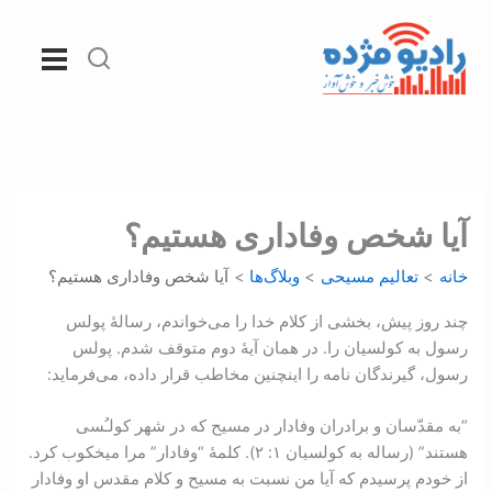
رش
ه
حتوا
آیا شخص وفاداری هستیم؟
خانه
تعالیم مسیحی
وبلاگ‌ها
آیا شخص وفاداری هستیم؟
چند روز پیش، بخشی از کلام خدا را می‌خواندم، رسالۀ پولس
رسول به کولسیان را. در همان آیۀ دوم متوقف شدم. پولس
رسول، گیرندگان نامه را اینچنین مخاطب قرار داده، می‌فرماید:
“به مقدّسان و برادران وفادار در مسیح که در شهر کولـُسی
هستند” (رساله به کولسیان ۱: ‏۲). کلمۀ “وفادار” مرا میخکوب کرد.
از خودم پرسیدم که آیا من نسبت به مسیح و کلام مقدس او وفادار