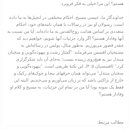
هستم؟ این مرا خیلی به فکر فروبرد.
خداوندگارِ ما، عیسی مسیح، احکام مختلفی در انجیل‌ها به ما داده
است. رسولان او نیز در رسالات یا همان نامه‌های خود، احکام
متعددی بر اساس هدایت روح‌القدس به ما داده‌اند. آیا من نسبت به
آنها وفادار هستم؟ اگر وارد جزئیات آنها شویم، خواهیم دید که
چقدر قصور می‌ورزيم. به‌طور مثال، پولس در رساله‌اش به
مسیحیان افسس می‌فرماید: “گفتار زشت و بیهوده‌گویی و سخنان
مبتذل نیز به هیچ‌روی زیبنده نیست؛ به‌جای آن باید شکرگزاری
کرد.” (افسسيان ۵: ‏۴). این نکتۀ ظریفی است. “بیهوده‌گویی و
سخنان مبتذل” می‌تواند همان حرفهای بيجا و جوک‌های رکيک و
خارج از نزاکتی باشد که بر زبان می‌آوریم و می‌خندیم. البته این
فقط یک نمونه بود! آیا من در تمام این جزئیات، به مسیح و کلام او
وفادار هستم؟
:مطالب مرتبط