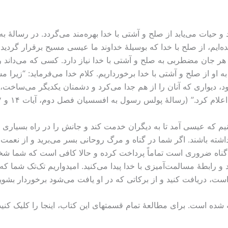
‌ایم، از صلح با خدا که بوسیلۀ خداوند ما عیسی مسیح برقرار گردید، ب
یناً هر جان مضطربی به صلح و آشتی با خدا نیاز دارد. کسی که می‌دان
 او از صلح و آشتی با خدا برخورداریم. کلام خدا می‌فرماید: “زیرا مس
ود، دیواری که آنان را از هم جدا می‌کرد و دشمنان یکدیگر می‌ساخ
علام کرد.” (رسالۀ پولس رسول به افسسیان فصل دوم، آیات ۱۴ و ۱۷).
 داشته باشند. اگر شما در گناه و مرگ روحانی بسر می‌برید و از نعم
گناه ضروری است تماماً پرداخت کرده و حالا کافی است که شما شخصاً و
 رابطۀ مسالمت‌آمیزی با خدا پیدا می‌کنید. امیدواریم تک‌تک شما که
ت، دريافت کنيد و از برکاتی که در او یافت می‌شود برخوردار بشوید
 شده است. برای مطالعۀ تمام قسمتهای اين کتاب، اينجا را کليک کنيد