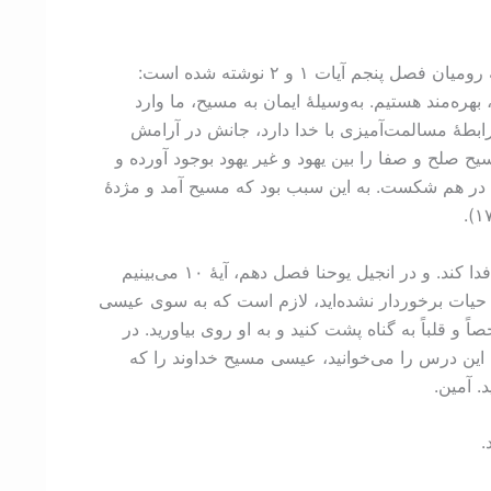
ایماندارِ به مسیح، علاوه بر اینکه عادل محسوب می‌شود و حیات می‌یابد از صلح و آشتی با خدا بهره‌مند می‌گردد. در رسالۀ به رومیان فصل پنجم آیات ۱ و ۲ نوشته شده است:
هره‌مند هستیم. به‌وسیلۀ ایمان به مسیح، ما وارد
د رابطۀ مسالمت‌آمیزی با خدا دارد، جانش در آرامش
یح صلح و صفا را بین یهود و غیر یهود بوجود آورده و
ت، در هم شکست. به این سبب بود که مسیح آمد و مژدۀ
خوانندۀ عزیز، در انجیل مرقس فصل دهم، آیۀ ۴۵ می‌بینیم که عیسی آمد تا به دیگران خدمت کند و جانش را در راه بسیاری فدا کند. و در انجیل یوحنا فصل دهم، آیۀ ۱۰ می‌بینیم
ت حیات برخوردار نشده‌اید، لازم است که به سوی عیسی
 قلباً به گناه پشت کنید و به او روی بیاورید. در
 اين درس را می‌خوانيد، عیسی مسیح خداوند را که
. آمین.
.