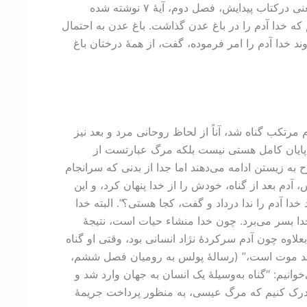
دومین سؤالی که نیاز به پاسخ دارد این است که، چرا عیسی باید بخاطر نجات بشر می‌مرد؟ در اولین قسمت کتاب مقدس یعنی درکتاب پیدایش، فصل دوم، آیۀ ۷ نوشته شده
ه خدا آدم را در باغ عدن گذاشت. باغ عدن به احتمال
لام خدا می‌فرماید: “و خداوند خدا آدم را امر فرموده، گفت، از همۀ درختان باغ
رتکب گناه شد، آناً از لحاظ روحانی مرد و بعد نيز
 پایان کامل هستی نیست بلکه مرگ عبارتست از
ه زیستن ادامه می‌دهند اما جدا از بدنی که سرانجام
م بعد از گناه، خودش را از خدا پنهان کرد، و این
تجوی انسان بود. در کتاب پیدایش فصل سوم، آیۀ ۹ می‌خوانیم: “و خداوند خدا آدم را ندا درداد و گفت، کجا هستی؟”. البته خدا
ا بسر می‌برد. چون خدا منشاء حیات است، نتیجۀ
لاوه چون آدم سرکردۀ نژاد انسانی بود، وقتی او گناه
می‌دهد موت است،” (رسالۀ پولس به رومیان فصل ششم،
 مرگ، به‌عنوان مزد گناه شامل تمام بشریت گردیده است. باز در رسالۀ پولس به رومیان فصل پنجم، آیۀ ۱۲ می‌خوانیم: “گناه به‌وسیلۀ یک انسان به جهان وارد شد و
ت را درک کنیم که مرگ عیسی، به منظور پرداخت جریمۀ