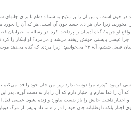
 در خون است، و من آن را بر مذبح به شما داده‌ام تا برای جانهای ش
را عیسی بایستی خونش ‌ریخته می‌شد و می‌مرد؟ او اینکار را کرد تا
آزاد شویم و زندگی جاوید بیابیم. در رسالۀ پولس به رومیان فصل ششم، آیۀ ۲۳ م
دهم، آیات ۱۷ و ۱۸ می‌بینیم که عیسی فرمود: “پدرم مرا دوست دارد زیرا من جان خود را فد
م که آن را فدا سازم و اختیار دارم که آن را باز به دست آورم. پدر ا
 و اختیار داشت جانش را باز بدست بیاورد و زنده بشود. عیسی قبل از
 اجبار بلکه داوطلبانه جان خود را در راه ما داد و پس از مرگ دوبار