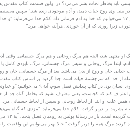
 بینی وی روح حیات دمید، و آدم موجودی زنده شد.” سپس می‌بینیم ک
زیاد در عراق کنونی قرار داشته است. بعد در آیات ۱۶ و ۱۷ می‌خوانیم که خدا به آدم فرمانی داد. ک
وری، زیرا روزی که از آن خوردی، هر‌آینه خواهی مرد.”
رگ او منتهی شد، البته هم مرگ روحانی و هم مرگ جسمانی. وقتی آدم م
آدم، ابتدا مرگ روحانی و سپس مرگ جسمانی. مرگ، نابودی کامل یا
دايی جان و روح از بدن می‌باشد. بعد از مرگ جسمانی، جان و روح ب
له از خدا که سرچشمۀ حیات است جدا گردید. بر اساس کتاب مقدس، آد
انسان نبود که در جستجوی خدا بود، بلکه خدا در جس
اعتراف کند که کجاست، یعنی معترف بشود که بخاطر گناه جدا از خد
به همین علت او ابتدا از لحاظ روحانی و سپس از لحاظ جسمانی مرد. بع
 تمام بشریت را در‌بر گرفت. کلام خدا می‌فرماید: “مزدی که گناه 
آیۀ ۲۳). پس
گناه کردند مرگ همه را در‌بر گرفت.” حالا بهتر می‌توانیم این واقعی