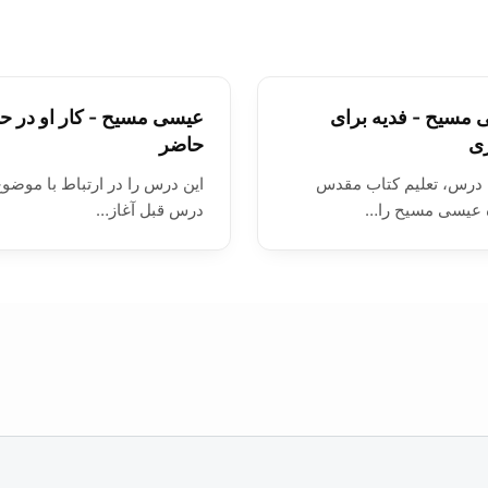
مسیح - فدیه برای
عیسی مسیح - کار او در ح
ری
حاضر
 درس، تعلیم کتاب مقدس
این درس را در ارتباط با موضو
ۀ عیسی مسیح را…
درس قبل آغاز…