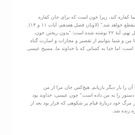
ما کفاره کند، زیرا خون است که برای جان کفاره
می‌کند. پس بنی‌اسرايیل را گفته‌ام، خون هیچ ذی جسد را مخورید، زیرا جان هر ذی‌ جسد خون آن است، هر که آن را بخورد منقطع خواهد شد.” (لاویان فصل هفدهم، آیات ۱۱ و ۱۴).
وقتی مسیح بر روی صلیب خونش ریخته شد و مرد، در واقع او جریمۀ گناه آدمیان را پرداخت کرد. در رساله به عبرانیان فصل نهم، آیۀ ۲۲ نوشته شده است: “بدون ریختن خون،
 من و شما بتوانیم از تقصیر و مجازات و اسارت گناه
ی‌خوانیم: “زیرا مزدی که گناه می‌دهد موت است، اما خدا به کسانی که با خداوند ما، مسیح عیسی
ا می‌کنم تا آن را بار دیگر بازیابم. هیچ‌کس جان مرا از من
ین دستور را به من داده است.” چون عیسی، خداوند بود
 مرگ خود دربارۀ قیام پر شکوهی که قرار بود بعد از
ه زنده شد.