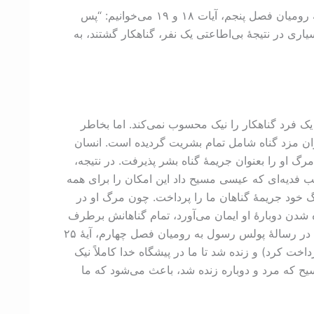
سؤال ديگری که می‌خواهیم به آن پاسخ بدهیم این است که، نتایج فدیه‌ای که عیسی مسیح داد چه هستند؟ در رسالۀ پولس به رومیان فصل پنجم، آیات ۱۸ و ۱۹ می‌خوانیم: “پس
اری در نتیجۀ بی‌اطاعتی یک نفر، گناهکار گشتند، به
ک فرد گناهکار را نیک محسوب نمی‌کند. اما بخاطر
نوان مزد گناه شامل تمام بشریت گردیده است. انسان
 او را بعنوان جریمۀ گناه بشر پذیرفت. در نتیجه،
ب فدیه‌ای که عیسی مسیح داد این امکان را برای همه
خود جریمۀ گناهان ما را پرداخت. چون مرگ او در
دن دوبارۀ او ایمان می‌آورد، تمام گناهانش برطرف
می‌شود و در پیشگاه خدا کاملاً نیک محسوب خواهد شد. ضمناً چنین شخصی زندگی جاوید می‌یابد و ابدیت را با خدا می‌گذراند. در رسالۀ پولس رسول به رومیان فصل چهارم، آیۀ ۲۵
ت کرد) و زنده شد تا ما در پیشگاه خدا کاملاً نیک
یح که مرد و دوباره زنده شد، باعث می‌شود که ما