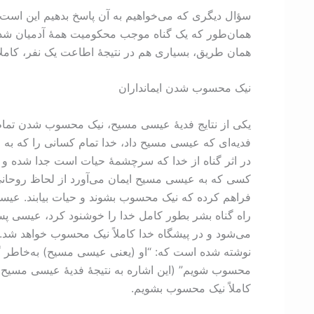
همان‌طور که یک گناه موجب محکومیت همۀ آدمیان شد، یک 
همان طریق، بسیاری هم در نتیجۀ اطاعت یک نفر، کاملا
نیک محسوب شدن ایمانداران
یکی از نتایج فدیۀ عیسی مسیح، نیک محسوب شدن تمام ای
فدیه‌ای که عیسی مسیح داد، خدا تمام کسانی را که به 
در اثر گناه از خدا که سرچشمۀ حیات است جدا شده و ا
کسی که به عیسی مسیح ایمان می‌آورد از لحاظ روحانی ز
فراهم کرده که نیک محسوب بشوند و حیات بیابند. عیس
راه گناه بشر بطور کامل خدا را خوشنود کرد، عیسی پ
نوشته شده است که: “او (یعنی عیسی مسیح) به‌خاطر گنا
محسوب شویم” (این اشاره به نتیجۀ فدیۀ عیسی مسیح دار
کاملاً نیک محسوب بشویم.