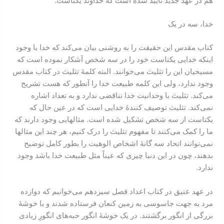
هم در عهد جدید تايید شده است که خداوند یکتاست.
خدا، سه در یک
کتاب مقدس این حقیقت را به روشنی بیان می‌کند که خدا با وجود
اینکه خدايی یکتاست خود را در سه شخص آشکار نموده است که
مسیحیان این را تثلیث می‌خوانند. البته کلمۀ تثلیث در کتاب مقدس
وجود ندارد، ولی این کلمه طبیعت خدا را آنطور که هست تشریح
می‌کند. تثلیث با وحدانیت خدا تناقضی ندارد و به تعداد اشاره
نمی‌کند. تثلیث توصیف کنندۀ خدايی است که در عین حال که
یکتاست از سه شخص تشکیل شده است. مثالهايی وجود دارند که
ما را کمک می‌کنند تا مفهوم تثلیث را درک کنیم، هر چند این مثالها
نمی‌توانند اتحاد سه گانۀ اشخاص الوهیت را بطور کامل توضیح
بدهند، چون در این دنیا چیزی که عیناً مثل طبیعت خدا باشد وجود
ندارد.
در عهد عتیق در کتاب اعداد فصل سیزدهم می‌خوانیم که دوازده
مرد به جهت جاسوسی به زمین کنعان فرستاده شدند و با خوشۀ
بزرگی از انگور برگشتند. در یک خوشۀ انگور حبه‌های انگورِ زیادی