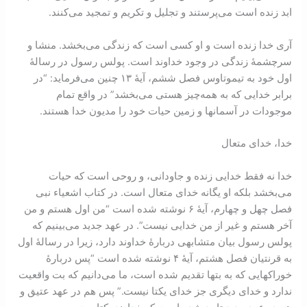
ابد زنده است می‌پرستند و تجلیل و تکریم و تمجید می‌کنند.
آری خدا زنده است و او کسی است که زندگی می‌بخشد. منشا و
سرچشمۀ زندگی در وجود خداوند است. پولس رسول در رسالۀ
اول خود به تیموتاوس فصل ششم، آیۀ ۱۳ چنین می‌فرماید: “در
برابر خدايی که به همه‌چیز هستی می‌بخشد” در واقع تمام
موجودات در آسمانها و زمین حیات خود را مدیون خدا هستند.
خدا، خدای متعال
خدا نه فقط خدايی زنده و جاودانی، و روحی است که حیات
می‌بخشد بلکه او یگانه خدای متعال است. در کتاب اشعیاء نبی
فصل چهل و چهارم، آیۀ ۶ نوشته شده است “من اول هستم و من
آخر هستم و غیر از من خدايی نیست”. در عهد جدید می‌بینیم که
پولس رسول بیان متشابهی دربارۀ خداوند دارد، زیرا در رسالۀ اول
به قرنتیان فصل هشتم، آیۀ ۴ نوشته شده است “پس دربارۀ
خوراکهایی که به بتها تقدیم شده است، ما می‌دانیم که بت واقعیت
ندارد و خدای دیگری جز خدای یکتا نیست.” پس هم در عهد عتیق و