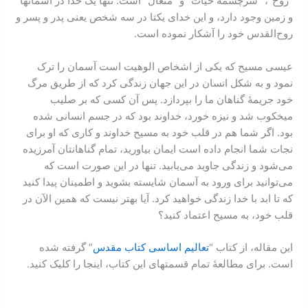
“روح”، “سرچشمۀ حیات” و “متعال” است. تنها یک خدا در آسمانها
و زمین وجود دارد، و این خدای یکتا در سه شخص یعنی پدر و پسر و
روح‌القدس خود را آشکار نموده است.
عیسی مسیح که یکی از اشخاص الوهیت است آسمان را ترک
نمود و به شکل انسان در این جهان زندگی کرد که از طریق مرگ
خود جریمۀ گناهان ما را بپردازد. پس آن کسی که بر صلیب
میخکوب شد و نیزه خورد، خداوند بود که در جسم انسانی شده
بود. اگر شما هم در قلب خود به مسیح خداوند و کاری که او برای
نجات شما انجام داده است ایمان بیاورید، تمام گناهانتان آمرزیده
می‌شود و زندگی جاوید می‌یابید. تنها در این صورت است که
می‌توانید برای ورود به آسمان شایسته بشوید و اطمینان پیدا کنید
که تا ابد با خدا زندگی خواهید کرد. آیا بهتر نیست که همین الآن در
قلب خود، به مسیح اعتماد کنید؟
اين مقاله، از کتاب “
تعاليم اساسی کتاب‌ مقدس
” گرفته شده
است. برای مطالعۀ تمام قسمتهای اين کتاب، اينجا را کليک کنيد.