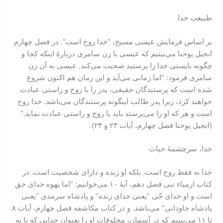
طبیعت خدا
بر اساس فرمایش عیسی مسیح، “خدا روح است”. در فصل چهارم
انجیل یوحنا می‌بینیم که عیسی با زن سامری دربارۀ اینکه کجا و
چگونه بایستی خدا را پرستید صحبت می‌کند. عیسی به آن زن
سامری فرمود: “اما زمانی می‌آید و این زمان هم اکنون شروع
شده است که پرستندگان حقیقی، پدر را با روح و راستی عبادت
خواهند کرد، زیرا پدر طالب اینگونه پرستندگان می‌باشد. خدا روح
است و هر که او را می‌پرستد باید با روح و راستی عبادت نماید.”
(انجیل یوحنا فصل چهارم، آیات ۲۳ و ۲۴).
خدا، سرچشمۀ حیات
خدا نه فقط روح است، بلکه او زنده و دارای شخصیت است. در
کتاب ارمیاء نبی فصل دهم، آیۀ ۱۰ می‌خوانیم: “اما یهوه خدای حق
است و او خدای حّی “یعنی خدای زنده” و پادشاه سرمدی “یعنی
پادشاه جاودانی” می‌باشد. و در کتاب مکاشفه فصل چهارم، آیات ۸
تا ۱۱ می‌بینیم که در آسمان، مخلوقات او را بعنوان خدایی که تا به