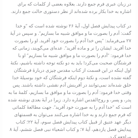
در زبان عبری فرم جمع دارند. بعلاوه بعضی از کلمات که برای
اشاره به خدا بکار برده شده‌اند از نظر دستوری حالت جمع دارند.
در کتاب پیدایش فصل اول، آیۀ ۲۶ نوشته شده است که “و خدا
گفت: آدم را بصورت ما و موافق شبیه ما بسازیم”. و سپس در آیۀ
۲۷ می‌فرماید: “پس خدا آدم را بصورت خود آفرید. او را بصورت
خدا آفرید. ایشان را نر و ماده آفرید”. عده‌ای می‌گویند، زمانی که
خدا فرمود: “آدم را بصورت ما و موافق شبیه ما بسازیم” او با
فرشتگان صحبت می‌کرد! باید به دو نکته توجه داشته باشیم، نکتۀ
اول اینکه در این قسمت از کتاب مقدس چیزی دربارۀ فرشتگان
گفته نشده است، و نکتۀ دوم اینکه فرشتگان که خود بوسیلۀ خدا
خلق شده‌اند نمی‌توانند در آفرینش آدم نقشی داشته باشند. پس
وقتی خدا فرمود: آدم را بصورت ما و موافق ما بسازیم، کلمۀ ما به
پدر، و پسر، و روح‌القدس اشاره دارد. زیرا در آیۀ بعدی نوشته شده
است که “خدا آدم را به صورت خود آفرید”. جهت مطالعۀ کلماتی
که فرم جمع دارند و به خدا اشاره می‌کنند می‌توان به قسمتهای
دیگر عهد عتیق از قبیل کتاب پیدایش فصل سوم، آیۀ ۲۲؛ کتاب
پیدایش فصل یازدهم، آیۀ ۷؛ و کتاب اشعیاء نبی فصل ششم، آیۀ ۸
مراجعه کرد.