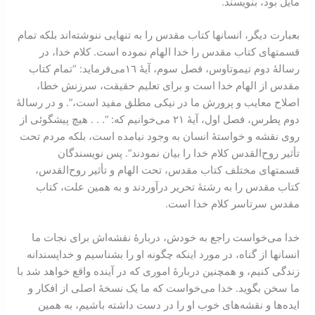
مایل بود، بنویسند.
بعبارت دیگر، انسانها کتاب ‌مقدس را به تنهایی ننوشته‌اند بلکه تمام
قسمتهای کتاب ‌مقدس را خدا الهام نموده است. کلام خدا، در
رسالۀ دوم تیموتاوس، فصل سوم، آیۀ ١٦می‌فرماید: “تمام کتاب
‌مقدس از الهام خدا است و برای تعلیم حقیقت، سرزنش خطا،
اصلاح معایب و پرورش ما در نیکی مطلق مفید است،”. و در رسالۀ
دوم پطرس، فصل اول، آیۀ ٢١ می‌خوانیم که: “. . . هیچ پیشگوئی از
روی نقشه و خواستۀ انسان به وجود نیامده ‌است، بلکه مردم تحت
‌تأثیر روح‌القدس کلام خدا را بیان نمودند”. پس نویسندگان
قسمتهای مختلف کتاب ‌مقدس، تحت الهام و تأثیر روح‌القدس،
کتاب‌ مقدس را به رشتۀ تحریر درآوردند و به همین علت، کتاب
‌مقدس سرتاسر کلام خدا است.
خدا می‌خواست راجع به خودش، دربارۀ نقشه‌اش برای نجات ما
انسانها از گناه، در مورد اینکه چگونه او را بشناسیم و خداپسندانه
زندگی کنیم، و همچنین دربارۀ اموری که در آینده واقع خواهد شد با
ما سخن بگوید. خدا می‌خواست که ما یک نسخۀ اصلی از افکار و
ایده‌ها و نقشه‌های خوب او را در دست داشته باشیم، به همین