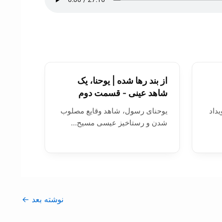
از بند رها شده | يوحنا، يک
شاهد عينی - قسمت دوم
یداد
يوحنای رسول، شاهد وقايع مصلوب
شدن و رستاخيز عيسی مسيح…
نوشته بعد
←