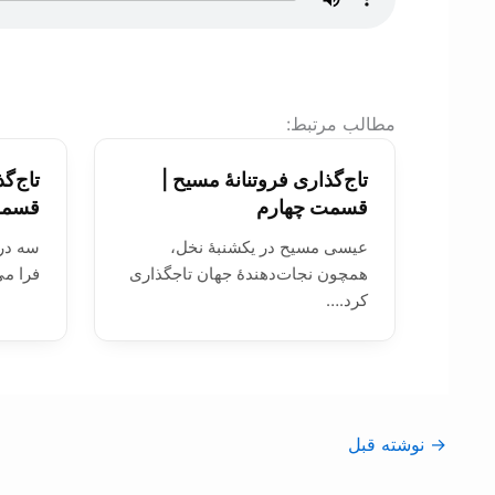
:مطالب مرتبط
تاج‌گذاری فروتنانۀ مسیح |
تاج‌گ
قسمت چهارم
قسمت
عیسی مسیح در یکشنبۀ نخل،
سه درس
همچون نجات‌دهندۀ جهان تاجگذاری
فرا می
کرد.…
→
نوشته قبل