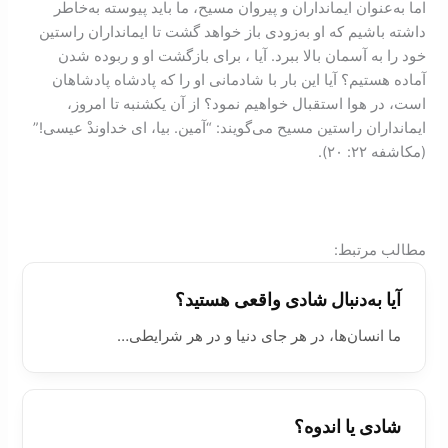
اما به‌عنوان ايمانداران و پيروان مسيح، ما بايد پيوسته به‌خاطر
داشته باشيم که او به‌زودی باز خواهد گشت تا ايمانداران راستين
خود را به آسمان بالا ببرد. آیا ، برای بازگشت او و ربوده شدن
آماده هستیم؟ آیا این بار با شادمانی او را که پادشاه پادشاهان
است، در هوا استقبال خواهيم نمود؟ از آن یکشنبه تا امروز،
ايمانداران راستين مسيح می‌گویند: “آمین. بیا، ای خداوندْ عیسی!”
(مکاشفه ۲۲: ۲۰).
:مطالب مرتبط
آیا به‌دنبال شادی واقعی هستید؟
ما انسان‌ها، در هر جای دنیا و در هر شرایطی…
شادی یا اندوه؟