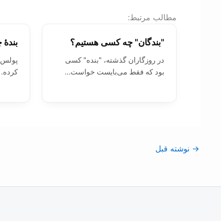
:مطالب مرتبط
"بندگان" چه کسی هستیم؟
بندۀ 
در روزگاران گذشته، "بنده" کسی
پولس ر
بود که فقط می‌بایست خواست…
کرده. 
→
نوشته قبل