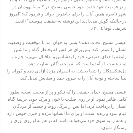
و در قسمت عهد جديد، خود عيسی مسيح، در کنيسۀ يهوديان در
شهر ناصره همين آيات را برای حاضرين خواند و فرمود که: “امروز
در حاليکه گوش می‌داديد اين نوشته به حقيقت پيوست” (انجيل
شريف، لوقا ٤: ٢١).
عيسی مسيح، نجات ‌دهندۀ بشر، به جهان آمد تا موقعيت و وضعيت
انسان را عوض کند. پس برای هر کس که بخاطر گناه و نداشتن
رابطه با خدای حقيقی، خود را بد‌شانس و بد‌اقبال می‌بيند چاره و
اميد هست. او آمده است که به رنجديدگان بشارت دهد،
دل‌شکستگان را شفا بخشد، به اسيران مژدۀ آزادی دهد و کوران را
بينا ساخته و نوحۀ آنان را به سرود حمد و ستايش تبديل کند.
عيسی مسيح، خدای حقيقی را که نيکو و پر از محبت است، بطور
کامل ظاهر نمود. او بر روی صليب با خون و مرگ خود، جريمۀ گناه
انسان را پرداخت کرد. اما پس از مرگ، روحاً و جسماً از مردگان
قيام نمود و زنده است. او برای ما انسانها مژده و خبری خوش دارد
و همه را به سوی خود می‌خواند. باشد که تو هم به او روی آوری و
رستگار شوی.