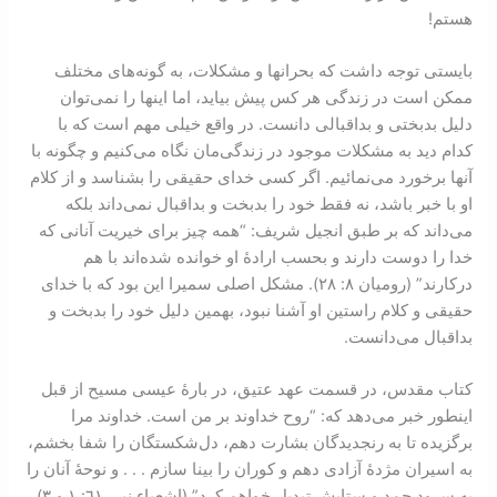
هستم!
بايستی توجه داشت که بحرانها و مشكلات، به گونه‌‌های مختلف
ممکن است در زندگی هر کس پيش بيايد، اما اينها را نمی‌‌توان
دليل بد‌بختی و بد‌‌اقبالی دانست. در واقع خيلی مهم است که با
کدام ديد به مشکلات موجود در زندگی‌‌مان نگاه می‌‌کنيم و چگونه با
آنها برخورد می‌‌نمائيم. اگر کسی خدای حقيقی را بشناسد و از کلام
او با خبر باشد، نه فقط خود را بد‌‌بخت و بد‌اقبال نمی‌‌داند بلکه
می‌داند که بر طبق انجيل شريف: “همه چيز برای خيريت آنانی که
خدا را دوست دارند و بحسب ارادۀ او خوانده شده‌‌اند با هم
در‌‌کار‌ند” (روميان ٨: ٢٨). مشکل اصلی سميرا اين بود که با خدای
حقيقی و کلام راستين او آشنا نبود، بهمين دليل خود را بد‌‌بخت و
بد‌‌اقبال می‌‌دانست.
کتاب مقدس، در قسمت عهد عتيق، در بارۀ عيسی مسيح از قبل
اينطور خبر می‌دهد که: “روح خداوند بر من است. خداوند مرا
برگزيده تا به رنجديدگان بشارت دهم، دل‌شکستگان را شفا بخشم،
به اسيران مژدۀ آزادی دهم و کوران را بينا سازم . . . و نوحۀ آنان را
به سرود حمد و ستايش تبديل خواهم کرد” (اشعياء نبی ٦١: ١ و ٣).