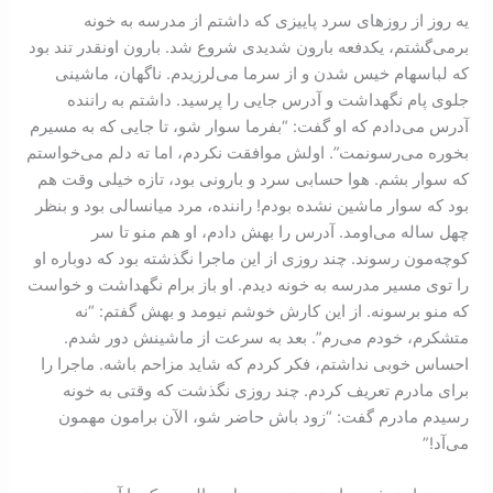
يه روز از روز‌‌ها‌ی سرد پاييزی‌ كه داشتم از مدرسه به خونه
بر‌می‌‏گشتم‌، يکدفعه بارون شديدی شروع شد. بارون اونقدر تند بود
كه لباسهام خيس شدن و از سرما می‌‌لرزيدم. ناگهان‌، ماشينی
جلوی پام نگهداشت و آدرس جايی را پرسيد. داشتم به راننده
آدرس می‌‌‏دادم كه او گفت‌: “‌بفرما سوار شو‌، ‌تا جايی كه به مسيرم
بخوره می‌‌‌رسونمت‌”. اولش موافقت نکردم‌، اما ته دلم می‌‌خواستم
که سوار بشم. هوا حسابی سرد و بارونی بود‌، تازه خيلی وقت هم
بود كه سوار ماشين نشده بودم‌! راننده‌، مرد ميانسالی بود و بنظر
چهل ساله می‌‌اومد‌. آدرس را بهش دادم‌، او هم منو تا سر
كوچه‌‌‏مون رسوند. چند روزی از اين ماجرا نگذشته بود كه دوباره او
را توی مسير مدرسه به خونه ديدم. او باز برام نگهداشت و خواست
که منو برسونه. از اين كارش خوشم نيومد و بهش گفتم‌: “‌نه
متشكرم، خودم می‌‌‌رم‌”. بعد‌ به سرعت از ماشينش دور شدم.
احساس خوبی نداشتم‌، فكر كردم که شايد مزاحم باشه. ماجرا را
برای مادرم تعريف كردم. چند روزی نگذشت که وقتی به خونه
رسيدم مادرم گفت‌: “‌زود باش حاضر شو، الآن برامون مهمون
می‌‌آد!”