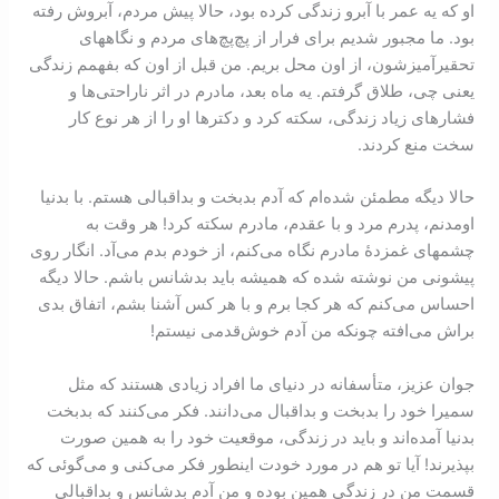
او كه يه عمر با آبرو زندگی كرده بود، حالا پيش مردم، آبروش رفته
بود. ما مجبور شديم برای فرار از پچ‌پچ‌های مردم و نگاههای
تحقير‌آميز‌شون، ‌از ‌اون محل بريم. من قبل از اون كه بفهمم زندگی
يعنی چی، طلاق گرفتم. يه ماه بعد، مادرم در اثر ناراحتی‌‌ها و
فشار‌های زياد زندگی، سکته كرد و دکتر‌ها او را از هر نوع كار
سخت منع كردند.
حالا ديگه مطمئن شده‌ام كه آدم بد‌بخت و بد‌اقبالی هستم. با بدنيا
اومدنم، پدرم مرد و با عقدم، مادرم سكته كرد! هر وقت به
چشمهای غمزدۀ مادرم نگاه می‌‌کنم، از خودم بدم می‌‌آد. انگار روی
پيشونی من نوشته‏ شده كه هميشه بايد بد‌شانس باشم. حالا ديگه
احساس می‌كنم که هر كجا برم و با هر کس آشنا بشم، اتفاق بدی
براش می‌افته چونکه من آدم خوش‌قدمی نيستم‌!
جوان عزيز، متأسفانه در دنيای ما افراد زيادی هستند كه مثل
سميرا خود را بد‌‌‌بخت و بد‌‌‌اقبال می‌‌دانند. فکر می‌‌کنند که بد‌‌‌بخت
بدنيا آمده‌‌اند و بايد در زندگی، موقعيت خود را به همين صورت
بپذيرند! آيا تو هم در مورد خودت اينطور فکر می‌‌‌کنی و می‌‌گوئی که
قسمت من در زندگی همين بوده و من آدم بد‌شانس و بد‌اقبالی