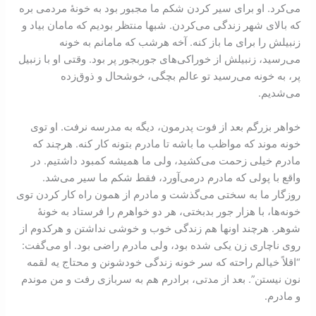
می‌‌كرد. او برای سير كردن شكم ما مجبور بود به خونۀ مردمی بره
كه بالای شهر زندگی می‌‌كردن. شبها منتظر بوديم که مامان بياد و
زنبيلش را برای ما باز كنه. آخه هر‌‌شب كه مامانم به خونه
می‌رسيد‌، زنبيلش از خوراكی‌‌‌های جوربجور پر بود. وقتی او با زنبيل
پر‌، به خونه می‌‌رسيد تو عالم بچگی، خوشحال و ذوق‌‌زده
می‌‌شديم.
خواهر بزرگم بعد از فوت پدر‌‌‌مون‌‌، ديگه به مدرسه نرفت. او توی
خونه موند که مواظب ما باشه تا مادرم بتونه كار كنه. هر‌چند که
مادرم خيلی زحمت می‌كشيد‌، ولی ما هميشه کمبود داشتيم. در
واقع با پولی که مادرم در‌می‌آورد، فقط شكم ما سير می‌شد.
روزگار‌ ما به سختی می‌‌‌‌گذشت‌ و مادرم از همون راه كار كردن توی
خونه‌ها، با هزار ‌جور بد‌بختی‌، هر دو خواهرم را فرستاد به خونۀ
شوهر. هر‌چند اونها هم زندگی خوب و خوشی نداشتن و هر‌كدوم از
روی ناچاری زن يكی شده بود‌، ولی مادرم راضی بود. او می‏‌گفت:
“اقلاً خيالم راحته كه سر خونه زندگی خود‌شونن و محتاج يه لقمه
نون نيستن”. بعد از مدتی، برادرم هم به سربازی رفت و من موندم
و مادرم.