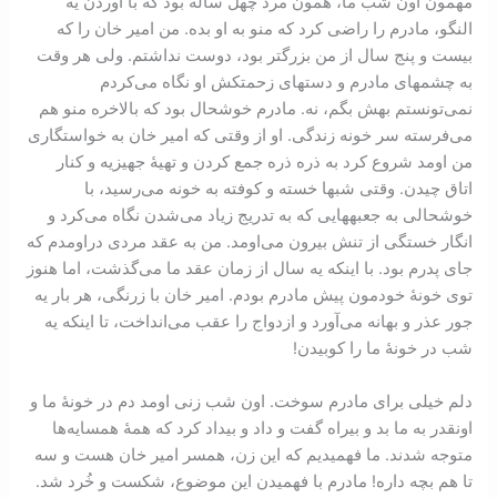
مهمون اون شب ما‌، همون مرد چهل ساله بود كه با آوردن يه
النگو‌، مادرم را راضی كرد كه منو به او بده. من امير خان را كه
بيست و پنج سال از من بزرگتر بود‌، دوست نداشتم. ولی هر ‌‌وقت
به چشمهای مادرم و دستهای زحمتكش او نگاه می‌‌‌كردم
نمی‌تونستم بهش بگم‌، نه. مادرم خوشحال بود كه بالاخره منو هم
می‌‌‌‌فرسته سر خونه زندگی. او از وقتی که امير خان به خواستگاری
من اومد شروع كرد به ذره ذره جمع كردن و تهيۀ جهيزيه و كنار
اتاق چيدن. وقتی شبها خسته و كوفته به خونه می‌‌‌رسيد، با
خوشحالی به جعبه‏هايی كه به تدريج زياد می‌‌شدن نگاه می‌‌كرد و
انگار خستگی از تنش بيرون می‌‌اومد. من به عقد مردی در‌‌اومدم كه
جای پدرم بود. با اينكه يه سال از زمان عقد ما می‌‌‌گذشت، اما هنوز
توی خونۀ خودمون پيش مادرم بودم. امير خان با زرنگی، هر بار يه
جور عذر و بهانه‏ می‌‌آورد و ازدواج را عقب می‌‌انداخت، ‌تا اينكه يه
شب در خونۀ ما را کوبيدن!
دلم خيلی برای مادرم سوخت. اون شب زنی اومد دم در خونۀ ما و
اونقدر به ما بد ‌و بيراه گفت و داد و بيداد كرد كه همۀ همسايه‏‌ها
متوجه شدند. ما فهميديم که اين زن، همسر امير خان هست و سه
تا هم بچه داره! مادرم با فهميدن اين موضوع، شکست و خُرد شد.