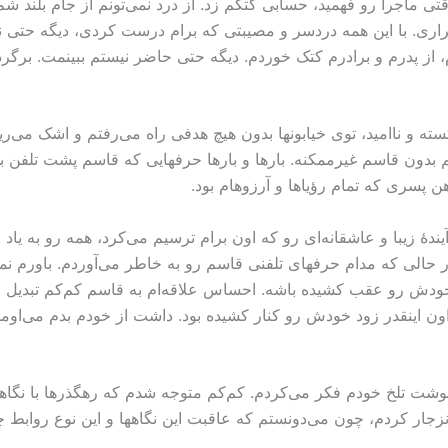
ماجرا رو فهمید، حسابی کتکم زد. از درد نمی‌تونم از جام بلند شم،
راری. با این همه دردسر و مصیبتی که برام درست کردی، دیگه حتی ن
از پدرم و برادرم کتک خوردم. دیگه حتی حاضر نیستم ببینمت. برگر
ه و ناامید، توی خیابونها بدون هیچ هدفی راه می‌رفتم و اشک می‌ریخت
یم بدون قاسم غیرممکنه. بارها و بارها حرفهایی که قاسم پشت تلفن به
ن پسری که تمام رؤیاها و آرزوهام بود.
ۀ زیبا و عاشقانه‌ای رو که اون برام ترسیم می‌کرد، همه رو به یاد م
در حالی که مدام حرفهای تلفنی قاسم رو به خاطر می‌آوردم. باورم ن
به خودش رو عقب کشیده باشه. احساس علاقه‌ام به قاسم کم‌کم تبدی
ون اینقدر زود خودش رو کنار کشیده بود. داشت از خودم بدم می‌اومد 
شت تلخ خودم فکر می‌کردم. کم‌کم متوجه شدم که رهگذرها با نگاهها
نزجار کردم، چون می‌دونستم که عاقبت این نگاهها و این نوع روابط چی