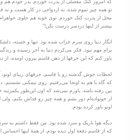
که امروز کتک مفصلی از پدرت خوردم. پدر خودم هم وقتی 
تو همه چیز تموم شده. نه ازدواجی در کار هست و نه ف
محل از پدرت کتک خوردم. توی خونه هم جلوی خواهرام، 
بیشتر از اینها دردسر درست نکن!”
انگار دنیا روی سرم خراب شده بود. تنها و خسته، دلشکست
برام مهم نبود. فکر می‌کردم دنیا به آخر رسیده و زندگ
باور کنم که این حرفها از دهن قاسم بیرون اومده، از ده
لحظات خوش گذشته رو با قاسم، حرفهای زیبای اونو، آیند
که گاه با هم به اونجا می‌رفتیم. روی نیمکتی نشستم، 
بین رفته باشه. باورم نمی‌شد که اون این‌طور یکمرت
از خونواده‌ام دور بشم و همه چیز رو فداش بکنم، ولی ا
اونو باور کرده بودم.
دیگه هوا تاریک و سرد شده بود. من فقط داشتم به سرنو
که از قاسم دفعۀ اول دیده بودم. از همۀ اینها احساس ا