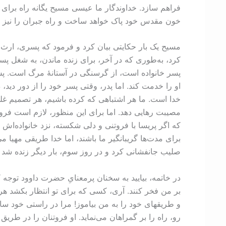
فراهم سازد. خداوندگار ما عیسی مسیح یگانه راه برای ب
خون مقدس خود پاک خواهد ساخت و راه جبران را نیز به
مسیح یک بار حکایتی بیان کرد و فرمود که پسری، ارث
کرد، به‌طوری که در آخر، برای زنده ماندن، به شغل پست
پسر خانواده است، از گرسنگی در آستانۀ مرگ است. پس 
او را خدمت کند. اما پدر، وقتی پسر خود را از دور دید
خدا است. ما هر اشتباهی که کرده باشیم، هر تصمیم غلطی
مصیبت رهایی دهد. اما برای این منظور، لازم است فروتن
که اگر پریسا با فروتنی و دلی شکسته، نزد خانواده‌اش 
برای مدت‌ها گریبانگیر ما باشند، اما خدا طریقی مهیا می
صليب جانفشانی کرد و در روز سوم، بار دیگر زنده شد و 
در خاتمه، بیایید به سخنان پرمعنایِ حضرت داوود توجه 
بر من فخر کنند. آری، کسی که برای تو انتظار بکشد هر
و طریقهای خود را به من بیاموز! مرا در راستی خود سال
رو، راه را بر گمراهان می‌نماید. او فروتنان را در طریق عدالت سا