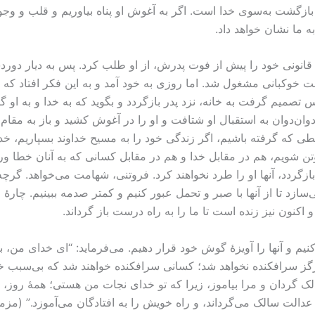
ازگشت به‌سوی خدا است. اگر به آغوش او پناه بیاوریم و قلب و وجود خ
 ما نشان خواهد داد.
 قانونی خود را پیش از فوت پدرش، از او طلب کرد. پس به دیار د
 خوکبانی مشغول شد. اما روزی به خود آمد و به این فکر افتاد که غ
تصمیم گرفت به خانه، نزد پدر بازگردد و بگوید که به خدا و به او
، دوان‌دوان به استقبال او شتافت و او را در آغوش کشید و باز به مق
 که گرفته باشیم، اگر زندگی خود را به مسیح خداوند بسپاريم، خدا قا
 شویم، هم در مقابل خدا و هم در مقابل کسانی که به آنان خطا ورزی
بازگردد، آنها او را طرد نخواهند کرد. فروتنی، شهامت می‌خواهد. گرچ
‌سازد تا از آنها با صبر و تحمل عبور کنیم و کمتر صدمه ببینیم. چارۀ 
اکنون نیز زنده است تا ما را به راه درست باز گرداند.
کنیم و آنها را آویزۀ گوش خود قرار دهیم. می‌فرماید: “ای خدای من، 
گز سرافکنده نخواهد شد؛ کسانی سرافکنده خواهند شد که بی‌سبب خیان
ک گردان و مرا بیاموز، زیرا که تو خدای نجات من هستی؛ همۀ روز، من
لک می‌گرداند، و راه خویش را به افتادگان می‌آموزد.” (مزمور ۲۵:‏۲-‏۵، ۸-‏۹). آم