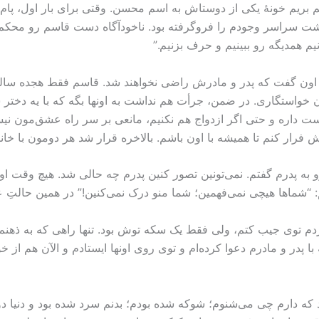
یم بریم خونۀ یکی از دوستاش به اسم محسن. وقتی برای بار اول، پا
حشت سراسر وجودم را فروگرفته بود. ناخودآگاه دست قاسم رو محکم 
یم همدیگه رو ببینیم و حرف بزنیم.”
ما اون گفت که پدر و مادرش راضی نخواهند شد. قاسم فقط هجده سا
 خواستگاری. در ضمن، جرأت هم نداشت به اونها بگه که با یه دختر سر
ست داره و حتی اگر ازدواج هم نکنیم، مانعی بر سر راه عشق‌مون نی
ش فرار کنم تا همیشه با اون باشم. بالاخره قرار شد هر دومون با خان
به پدرم گفتم. نمی‌تونین تصور کنین پدرم چه حالی شد. هیچ وقت اون
 “شماها هیچی نمی‌فهمین؛ شما منو درک نمی‌کنین!” در همین حالتِ ع
ردم توی جیب کتم، ولی فقط یک سکه توش بود. تنها راهی که به ذهنم ر
 پدر و مادرم دعوا کرده‌ام و توی روی اونها ایستادم و الآن هم از خ
ه دارم چی می‌شنوم؛ شوکه شده بودم؛ بدنم سرد شده بود و دنیا دو