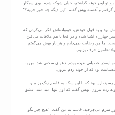
م رو تو اون خونه گذاشتم، خیلی شوکه شدم. بوی سیگار
گرفتم و آهسته بهش گفتم: “این دیگه چه جور جاییه؟”
لش بود و به قول خودش، خونواده‌اش فکر می‌کردن که
ِ چهارراه آشنا شده و در کجا با هم ملاقات می‌کنن.
ست. اما من رضایت نمی‌دادم و هر بار بهش می‌گفتم
واده‌هامون حرف بزنیم.
و اینقدر عصبانی ندیده بودم. دعوای سختی شد. من به
صبانیت بود که از خونه زدم بیرون.
سید، این بود که با این سکه به قاسم زنگ بزنم و
ونه زدم بیرون. بهش گفتم که اون تنها امید منه، عشق
رِ سرم می‌چرخید. قاسم به من گفت: “هیچ چیز نگو