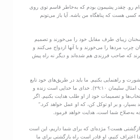
ام رو. چقدر پشیمون بودم که به‌خاطر قاسم توی روی
که کسی هست که پناهگاه من باشه. آیا باز می‌تونم
سخنان زیبای طرف مقابل خود را می‌خورند و تصمیم
چرب مردها را می‌خورند و با آنها ازدواج می‌کنند و
رند که صاحب فرزندی هم شده‌اند و دیگر نه راه پیش
رت و راهنمایی بکنیم. ما باید در طریق‌های خود تابع
هدایت خدا باشیم. حضرت سلیمان می‌فرماید: “طریق خداوند برای راستان قلعۀ مستحکم است‌، برای بدکاران، نابودی.” (کتاب امثال سلیمان ۱۰:‏۲۹). خدای ما خدایی است زنده و
انتخاب‌ها و تصمیمات خود از او طلب هدایت بکنیم. اگر
 بسپار، و بر او توکل کن، که او عمل خواهد کرد.”
راه بازگشتی هست؟ مژده‌ای که برای شما داریم، این است
ا اعتراف کنیم، او قادر است راه بازگشتی برای ما