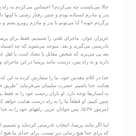
حالا می‌بایست چه می‌کردم؟ احساس می‌کردم نه راه پی
پدر و مادرم ایستاده بودم و چنین رفتار زشتی با اونها 
برگردم خونه؟ آیا می‌تونم با پدر و مادرم روبرو بشم 
عزیزان جوان، ماجرای تلخی را شنیدیم. فقط برای پریس
نادرستی می‌گیرند و بعد، متوجه می‌شوند که چه اشتباه 
بعد پی می‌برند که شخص مقابل یا معتاد است یا اهل عی
دارند و نه راه پس، درست مانند پریسا در این ماجرای و
خدا در کلام مقدس خود، ما را سفارش کرده به این که را
به انسان‌ها توجه دارد. او باران رحمت خود را نه فقط بر
چنین کنیم، او قطعاً ما را به راه درست هدایت خواهد کر
(مزمور ۳۷:‏۵). پس جوانان عزیز، راههای خود را به خدا بسپارید و به او توکل و تکیه کنید و او بدون هیچ تردیدی، شما را به آنچه به‌صلاح شما است، هدایت خواهد فرمود.
اما اگر مانند پریسا، انتخاب نادرستی کرده‌اید و تصمیم 
که برای خدا هیچ زمانی دیر نیست. برای خدای ما هیچ ام