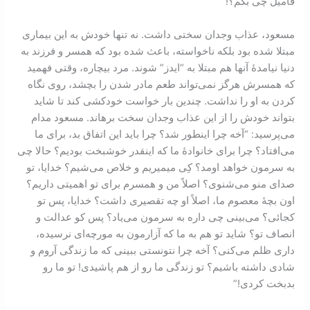
فاميل چی بگم؟!”
مسعود، عذاب وجدان سختی داشت. نه تنها خودش به اين بيماری
مبتلا شده بود بلكه نا‌‌‌‌خواسته، باعث شده بود که همسر و فرزند به
دنيا نيامدۀ آنها هم مبتلا به “ايدز” شوند. مرد بيچاره، وقتی فهميد
که همسرش هرگز نمی‌‌‌‌‌تواند طعم مادر شدن را بچشد، روی نگاه
كردن به او را نداشت. چندين بار خواست خود‌‌کشی كند تا شايد
بتواند خودش را از اين عذاب وجدان سخت برهاند. مسعود مدام
می‌پرسيد: “آخه چرا اينطور شد؟ چرا بايد اين اتفاق بد، برای ما
می‌افتاد؟ چرا برای خانوادۀ ما كه اينقدر خوشبخت بوديم؟ حالا چی
به سرمون خواهد اومد؟ کِی می‏ميريم و خلاص می‌شيم؟ خدايا، تو
صدای منو می‌شنوی؟ اصلاً من و همسرم برای تو اهميتی داريم؟
اون بچۀ معصوم ما، اصلاً او چه تقصيری داشت؟ خدايا، پس تو
کجائی؟ می‌بينی چی داره به سرمون می‌ياد؟ پس كو عدالت و
انصاف تو؟ شايد تو هم به ما كه آزارمون به مورچه‌ای نرسيده،
داری ظلم می‌کنی؟ آخه چرا نتونستی ببينی که ما زندگی آروم و
شادی داشته باشيم؟ تو زندگی ما رو از هم پاشيدی! تو ما رو
بدبخت کردی!”