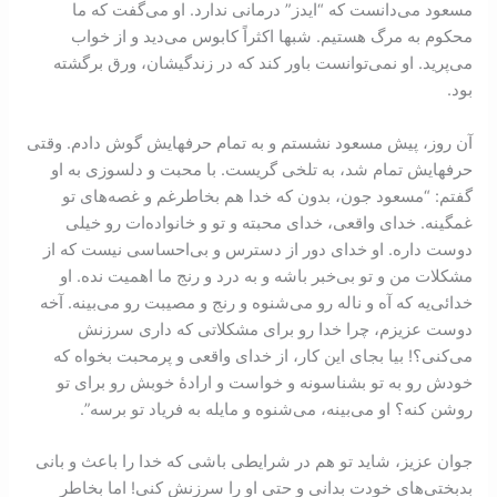
مسعود می‌‌دانست كه “ايدز” درمانی ندارد. او می‌‌گفت که ما
محكوم به مرگ هستيم. شبها اكثراً كابوس می‌‏ديد و از خواب
می‌‌پريد. او نمی‌‌توانست باور كند كه در زندگيشان، ورق برگشته
بود.
آن روز، پيش مسعود نشستم و به تمام حرفهايش گوش دادم. وقتی
حرفها‌يش تمام شد، به تلخی گريست. با محبت و دلسوزی به او
گفتم: “مسعود جون، بدون که خدا هم بخاطرغم و غصه‌‌های تو
غمگينه. خدای واقعی، خدای محبته و تو و خانواده‌‌ات رو خيلی
دوست داره. او خدای دور از دسترس و بی‌‌احساسی نيست که از
مشکلات من و تو بی‌‌خبر باشه و به درد و رنج ما اهميت نده. او
خدائی‌‌‌‌‌‌يه که آه و ناله رو می‌‌‌‌شنوه و رنج و مصيبت رو می‌‌‌بينه. آخه
دوست عزيزم، چرا خدا رو برای مشکلاتی که داری سرزنش
می‌کنی؟! بيا بجای اين کار، از خدای واقعی و پرمحبت بخواه که
خودش رو به تو بشناسونه و خواست و ارادۀ خوبش رو برای تو
روشن کنه؟ او می‌بينه، می‌شنوه و مايله به فرياد تو برسه”.
جوان عزيز، شايد تو هم در شرايطی باشی که خدا را باعث و بانی
بدبختی‌های خودت بدانی و حتی او را سرزنش کنی! اما بخاطر