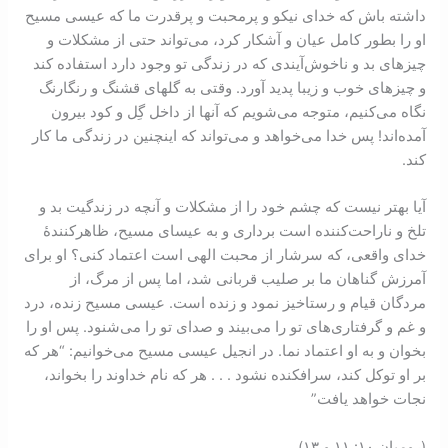
داشته باش که خدای نيکو و پرمحبت و پرقدرت ما که عيسی مسيح
او را بطور کامل عيان و آشکار کرد، می‌تواند حتی از مشکلات و
چيزهای بد و ناخوش‌آيندی که در زندگی تو وجود دارد استفاده کند
و چيزهای خوب و زيبا پديد آورد. وقتی به گلهای قشنگ و رنگارنگ
نگاه می‌کنيم، متوجه می‌شويم که آنها از داخل گِل و کود بيرون
آمده‌اند! پس خدا می‌خواهد و می‌تواند که اينچنين در زندگی ما کار
کند.
آيا بهتر نيست که چشم خود را از مشکلات و آنچه در زندگيت بد و
تلخ و ناراحت‌کننده است برداری و به عيسای مسيح، ظاهرکنندۀ
خدای واقعی، که سرشار از محبت الهی است اعتماد کنی؟ او برای
آمرزش گناهان ما بر صليب قربانی شد، اما پس از مرگ، از
مردگان قيام و رستاخيز نمود و زنده است. عيسی مسيح زنده، درد
و غم و گرفتاری‌های تو را می‌بيند و صدای تو را می‌شنود. پس او را
بخوان و به او اعتماد نما. در انجيل عيسی مسيح می‌خوانيم: “هر که
بر او توکل کند، سرافکنده نشود . . . هر که نام خداوند را بخواند،
نجات خواهد يافت”
(روميان ١٠: ١١ و ١٣).