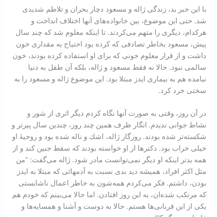
با اين خبر بد، زندگی ژاله و مسعود دچار بحران و تلاطم شديدی
شد. حتی اين موضوع، بين خانواده‌های آنها اختلاف انداخت و
هر‌كدام، ديگری را متهم می‌‌كردند. تا ‌‌اينكه معلوم شد که چند سال
پيش، مسعود بخاطر تصادفی كه كرده بود احتياج به مقداری خون
داشت و از قرار معلوم خونی كه برای او استفاده كرده بودند، خون
سالمی نبود. حالا نه فقط مسعود و ژاله، بلكه آن طفل به دنيا
نيامده هم به بيماری ايدز مبتلا بود. اين موضوع ژاله و مسعود را به
سختی خرد كرد.
در آن روز، وقتی به صورت آنها نگاه كردم ديگر اثری از شور و
نشاط جوانی نديدم. انگار ظرف همين چند روز، چندين سال پير‌تر و
شكسته‌‌تر شده بودند. روزگار ژاله، اشك و ناله شده بود و روحيۀ او
خيلی خراب بود. دكتر‌ها از او خواسته بودند كه سقط‌ جنين كند و از
همه بدتر اينكه او ديگر نمی‌توانست مادر شود. ژاله می‌گفت: “من
مثل اكثر افراد، هميشه ديد بدی نسبت به آدمهائی كه مبتلا به ايدز
بودن، داشتم. فكر می‌‏كردم همه‌شون به خاطر اعمال نا‌شايستی
كه مرتكب شده‌‏ان، به اين روز افتادن. اما حالا می‌بينم که خودم هم
يكی از اين قربانی‏‌ها هستم. حالا به دوست و آشنا و همسايه‌ها و