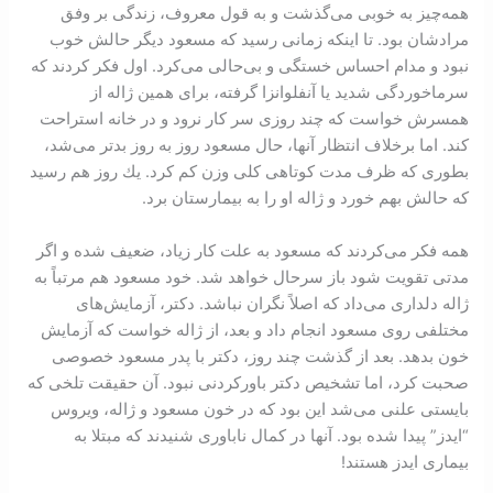
همه‌‌‌چيز به خوبی می‌‌‌‏‌گذشت و به قول معروف، زندگی بر وفق
مراد‌شان بود. تا ‌اينكه زمانی رسيد كه مسعود ديگر حالش خوب
نبود و مدام احساس خستگی و بی‌‌‏حالی می‌كرد. اول فكر كردند كه
سرما‌‌خوردگی شديد يا آنفلوانزا گرفته، برای همين ژاله از
همسرش خواست که چند روزی سر كار نرود و در خانه استراحت
کند. اما بر‌خلاف انتظار آنها، حال مسعود روز به روز بدتر می‌‌شد،
بطوری که ظرف مدت كوتاهی كلی وزن كم كرد. يك روز هم رسيد
که حالش بهم ‌خورد و ژاله او را به بيمارستان برد.
همه فكر می‌‌‏كردند که مسعود به علت كار زياد، ضعيف شده و اگر
مدتی تقويت شود باز سر‌‌حال خواهد شد. خود مسعود هم مرتباً به
ژاله دلداری می‌‌داد كه اصلاً نگران نباشد. دکتر، آزمايش‌‌های
مختلفی روی مسعود انجام داد و بعد، از ژاله خواست كه آزمايش
خون بدهد. بعد از گذشت چند روز، دكتر با پدر مسعود خصوصی
صحبت كرد، اما تشخيص دكتر باور‌كردنی نبود. آن حقيقت تلخی که
بايستی علنی می‌‌شد اين بود که در خون مسعود و ژاله، ويروس
“ايدز” پيدا شده بود. آنها در كمال ناباوری ‏شنيدند كه مبتلا به
بيماری ايدز هستند!