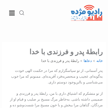
رش
ه
حتوا
رابطۀ پدر و فرزندی با خدا
خانه
دعاها
رابطۀ پدر و فرزندی با خدا
پدرِ آسمانی، از تو سپاسگزارم که مرا در حکمت الهی خودت
به‌گونه‌ای عجيب و منحصر‌به‌فرد آفریده‌ای. ممنونم که مرا خوب
می‌‌شناسی و با‌این‌وجود دوستم داری.
از تو متشکرم که اشتياق داری با من، رابطهٔ پدر و فرزندی و
صميمی داشته باشی. به‌خاطر مرگ مسيح بر صليب و قيام او از
مردگان، گناهان مرا ببخش و با خون مسيح مرا شست‌و‌شو ده و